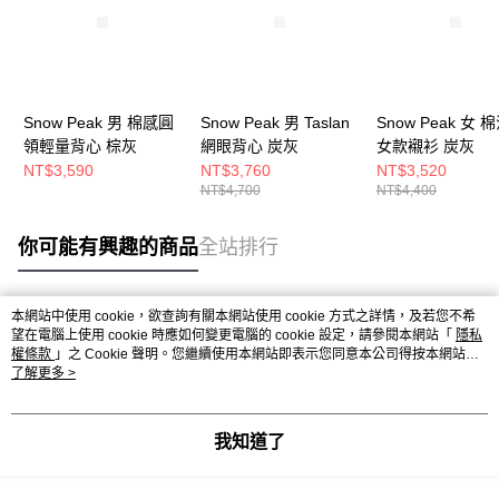
Snow Peak 男 棉感圓
Snow Peak 男 Taslan
Snow Peak 女 
領輕量背心 棕灰
網眼背心 炭灰
女款襯衫 炭灰
NT$3,590
NT$3,760
NT$3,520
NT$4,700
NT$4,400
你可能有興趣的商品
全站排行
本網站中使用 cookie，欲查詢有關本網站使用 cookie 方式之詳情，及若您不希
熱門標籤
望在電腦上使用 cookie 時應如何變更電腦的 cookie 設定，請參閱本網站「
隱私
權條款
」之 Cookie 聲明。您繼續使用本網站即表示您同意本公司得按本網站使
用條款之 Cookie 聲明使用 cookie。
了解更多 >
我知道了