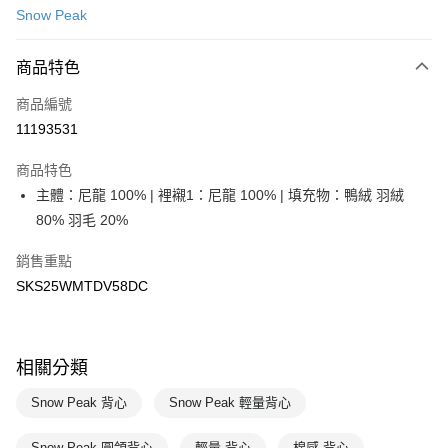
Snow Peak
LINE Pay
商品特色
Apple Pay
商品編號
悠遊付
11193531
運送方式
商品特色
7-11取貨(快速到店)
主體：尼龍 100% | 裡襯1：尼龍 100% | 填充物：鴨絨 羽絨
每筆NT$100，滿NT$1,500(含以上)免運費
80% 羽毛 20%
宅配-本島
銷售重點
每筆NT$100，滿NT$1,500(含以上)免運費
SKS25WMTDV58DC
相關分類
Snow Peak 背心
Snow Peak 輕量背心
Snow Peak 圓領背心
輕量 背心
棉感 背心