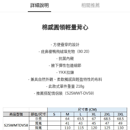
詳細說明
相關推薦
棉感圓領輕量背心
- 方便疊穿的設計
- 疣鼻棲鴨飛絨填充物（80:20）
- 抗菌內襯
- 腋下彈性包邊細節
- YKK拉鍊
- 兼具自然外觀、柔軟觸感與輕盈特性的布料
- 此款式單件重量 218g
- 推薦搭配情侶裝（S25WWT-DV59）