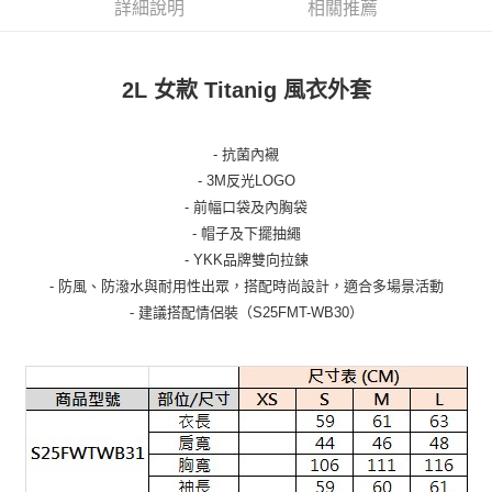
詳細說明
相關推薦
2L 女款 Titanig 風衣外套
- 抗菌內襯
- 3M反光LOGO
- 前幅口袋及內胸袋
- 帽子及下擺抽繩
- YKK品牌雙向拉鍊
- 防風、防潑水與耐用性出眾，搭配時尚設計，適合多場景活動
- 建議搭配情侶裝（S25FMT-WB30）