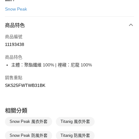
信用卡一次付款
Snow Peak
LINE Pay
商品特色
Apple Pay
商品編號
悠遊付
11193438
運送方式
商品特色
7-11取貨(快速到店)
主體：聚酯纖維 100% | 裡襯：尼龍 100%
每筆NT$100，滿NT$1,500(含以上)免運費
銷售重點
宅配-本島
SKS25FWTWB31BK
每筆NT$100，滿NT$1,500(含以上)免運費
相關分類
Snow Peak 風衣外套
Titanig 風衣外套
Snow Peak 防風外套
Titanig 防風外套