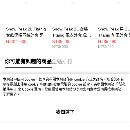
Snow Peak 2L Titanig
Snow Peak 2L 女裝
Snow Peak 男 2L
女款連帽羽絨外套 黑
Titanig 風衣外套 象牙
Titanig 防風外套
白
NT$11,000
NT$5,490
NT$5,490
NT$6,050
NT$6,050
你可能有興趣的商品
全站排行
本網站中使用 cookie，欲查詢有關本網站使用 cookie 方式之詳情，及若您不希
熱門標籤
望在電腦上使用 cookie 時應如何變更電腦的 cookie 設定，請參閱本網站「
隱私
權條款
」之 Cookie 聲明。您繼續使用本網站即表示您同意本公司得按本網站使
用條款之 Cookie 聲明使用 cookie。
了解更多 >
我知道了