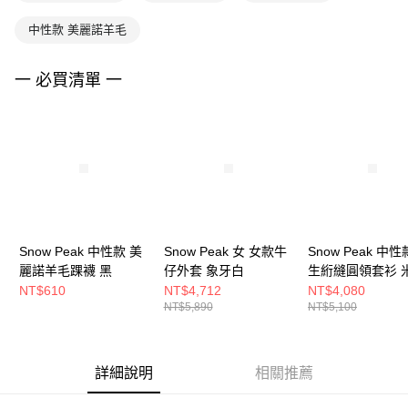
中性款 美麗諾羊毛
一 必買清單 一
Snow Peak 中性款 美
Snow Peak 女 女款牛
Snow Peak 中性
麗諾羊毛踝襪 黑
仔外套 象牙白
生絎縫圓領套衫 
色
NT$610
NT$4,712
NT$4,080
NT$5,890
NT$5,100
詳細說明
相關推薦