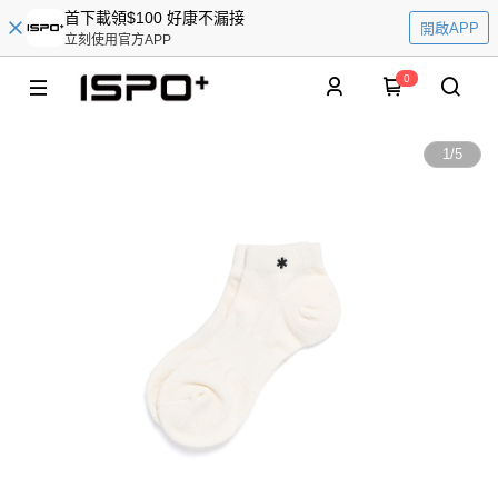
首下載領$100 好康不漏接
開啟APP
立刻使用官方APP
0
1
/
5