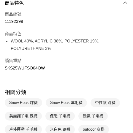
商品特色
Apple Pay
商品編號
悠遊付
11192399
運送方式
商品特色
7-11取貨(快速到店)
WOOL 40%, ACRYLIC 38%, POLYESTER 19%,
每筆NT$100，滿NT$1,500(含以上)免運費
POLYURETHANE 3%
宅配-本島
銷售重點
每筆NT$100，滿NT$1,500(含以上)免運費
SKS25WUFSO04OW
相關分類
Snow Peak 踝襪
Snow Peak 羊毛襪
中性款 踝襪
美麗諾羊毛 踝襪
保暖 羊毛襪
透氣 羊毛襪
戶外運動 羊毛襪
米白色 踝襪
outdoor 穿搭