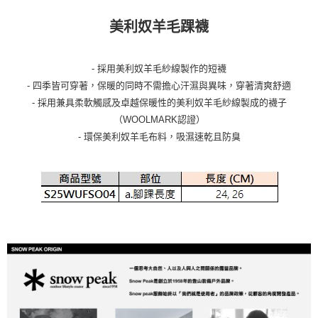
美利奴羊毛踝襪
- 採用美利奴羊毛紗線製作的短襪
- 四季皆可穿著，保暖的同時不需擔心汗濕與異味，穿著清爽舒適
- 採用兼具柔軟觸感及卓越保暖性的美利奴羊毛紗線製成的襪子
（WOOLMARK認證）
- 環保美利奴羊毛布料，吸濕速乾且防臭