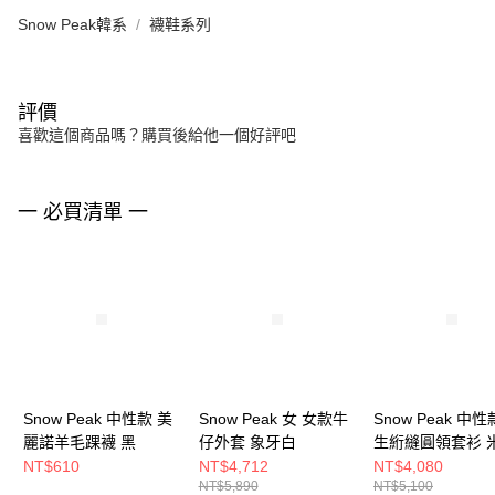
Snow Peak韓系
襪鞋系列
評價
喜歡這個商品嗎？購買後給他一個好評吧
一 必買清單 一
Snow Peak 中性款 美
Snow Peak 女 女款牛
Snow Peak 中性
麗諾羊毛踝襪 黑
仔外套 象牙白
生絎縫圓領套衫 
色
NT$610
NT$4,712
NT$4,080
NT$5,890
NT$5,100