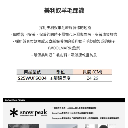
美利奴羊毛踝襪
- 採用美利奴羊毛紗線製作的短襪
- 四季皆可穿著，保暖的同時不需擔心汗濕與異味，穿著清爽舒適
- 採用兼具柔軟觸感及卓越保暖性的美利奴羊毛紗線製成的襪子
（WOOLMARK認證）
- 環保美利奴羊毛布料，吸濕速乾且防臭