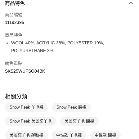
商品特色
Apple Pay
商品編號
悠遊付
11192395
運送方式
商品特色
7-11取貨(快速到店)
WOOL 40%, ACRYLIC 38%, POLYESTER 19%,
每筆NT$100，滿NT$1,500(含以上)免運費
POLYURETHANE 3%
宅配-本島
銷售重點
每筆NT$100，滿NT$1,500(含以上)免運費
SKS25WUFSO04BK
相關分類
Snow Peak 羊毛襪
Snow Peak 踝襪
Snow Peak 美麗諾羊毛
美麗諾羊毛 踝襪
美麗諾羊毛 運動襪
中性款 羊毛襪
中性款 踝襪