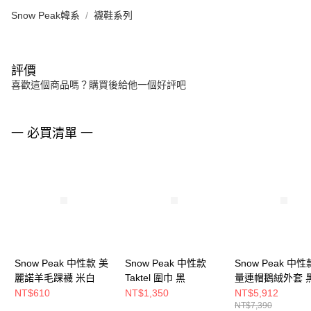
Snow Peak韓系
襪鞋系列
評價
喜歡這個商品嗎？購買後給他一個好評吧
一 必買清單 一
Snow Peak 中性款 美
Snow Peak 中性款
Snow Peak 中性
麗諾羊毛踝襪 米白
Taktel 圍巾 黑
量連帽鵝絨外套 
NT$610
NT$1,350
NT$5,912
NT$7,390