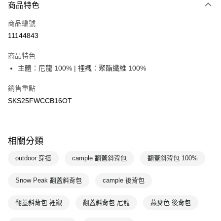
商品特色
Apple Pay
商品編號
悠遊付
11144843
運送方式
商品特色
7-11取貨(快速到店)
主體：尼龍 100% | 裡襯：聚酯纖維 100%
每筆NT$100，滿NT$1,500(含以上)免運費
銷售重點
宅配-本島
SKS25FWCCB16OT
每筆NT$100，滿NT$1,500(含以上)免運費
相關分類
outdoor 穿搭
cample 翻蓋斜背包
翻蓋斜背包 100%
Snow Peak 翻蓋斜背包
cample 後背包
翻蓋斜背包 裡襯
翻蓋斜背包 尼龍
燕麥色 後背包