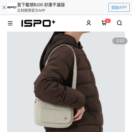
首下載領$100 好康不漏接
開啟APP
立刻使用官方APP
0
1
/
10