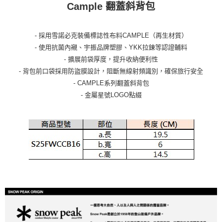
Cample 翻蓋斜背包
- 採用雪諾必克裝備標誌性布料CAMPLE（再生材質）
- 使用抗菌內襯、宇振品牌塑膠、YKK拉鍊等認證輔料
- 擴展前袋厚度，提升收納便利性
- 背包前口袋採用防盜膜設計，阻斷無線射頻識別，確保旅行安全
- CAMPLE系列翻蓋斜背包
- 金屬星號LOGO點綴