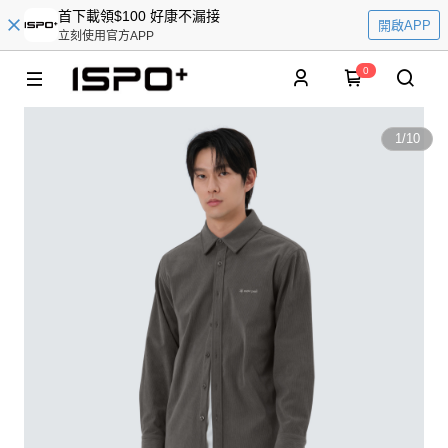
首下載領$100 好康不漏接
開啟APP
立刻使用官方APP
0
1
/
10