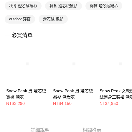
秋冬 燈芯絨襯衫
韓系 燈芯絨襯衫
棉質 燈芯絨襯衫
outdoor 穿搭
燈芯絨 襯衫
一 必買清單 一
Snow Peak 男 燈芯絨
Snow Peak 男 燈芯絨
Snow Peak 女
寬褲 深灰
襯衫 深炭灰
絨連身工裝裙 深
NT$3,290
NT$4,150
NT$4,950
詳細說明
相關推薦