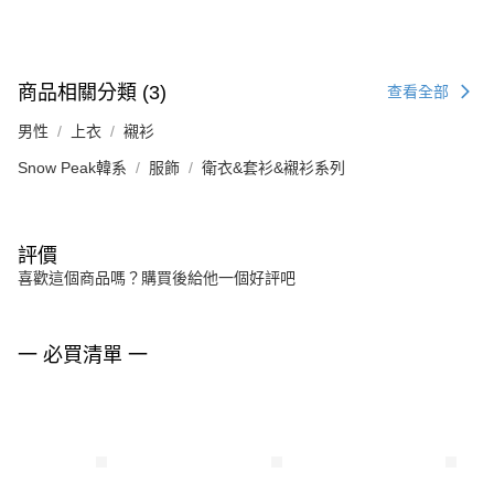
商品相關分類 (3)
查看全部
男性
上衣
襯衫
Snow Peak韓系
服飾
衛衣&套衫&襯衫系列
評價
喜歡這個商品嗎？購買後給他一個好評吧
一 必買清單 一