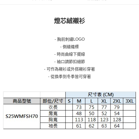
燈芯絨襯衫
- 胸前刺繡LOGO
- 側縫織標
- 時尚曲線下擺線
- 袖口調節扣細節
- 可作為襯衫或外搭襯衫穿著
- 從換季到冬季皆可穿著