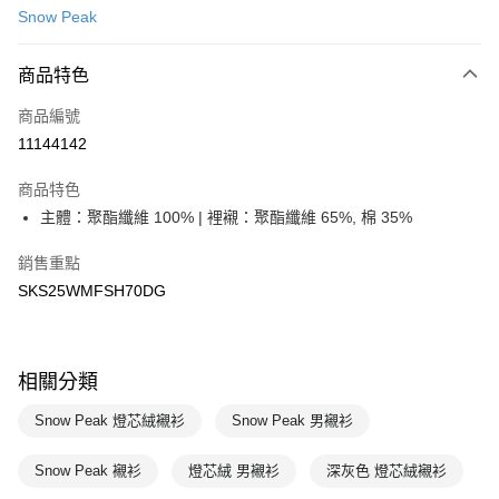
Snow Peak
LINE Pay
商品特色
Apple Pay
商品編號
悠遊付
11144142
運送方式
商品特色
7-11取貨(快速到店)
主體：聚酯纖維 100% | 裡襯：聚酯纖維 65%, 棉 35%
每筆NT$100，滿NT$1,500(含以上)免運費
銷售重點
宅配-本島
SKS25WMFSH70DG
每筆NT$100，滿NT$1,500(含以上)免運費
相關分類
Snow Peak 燈芯絨襯衫
Snow Peak 男襯衫
Snow Peak 襯衫
燈芯絨 男襯衫
深灰色 燈芯絨襯衫