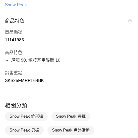
Snow Peak
LINE Pay
商品特色
Apple Pay
商品編號
悠遊付
11141986
運送方式
商品特色
7-11取貨(快速到店)
尼龍 90, 聚胺基甲酸酯 10
每筆NT$100，滿NT$1,500(含以上)免運費
銷售重點
宅配-本島
SKS25FMRPT64BK
每筆NT$100，滿NT$1,500(含以上)免運費
相關分類
Snow Peak 錐形褲
Snow Peak 長褲
Snow Peak 男褲
Snow Peak 戶外活動