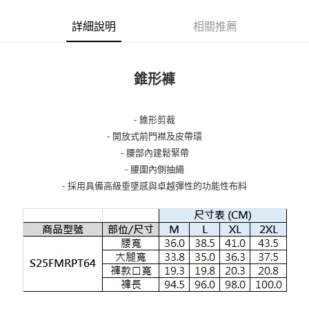
詳細說明
相關推薦
錐形褲
- 錐形剪裁
- 開放式前門襟及皮帶環
- 腰部內建鬆緊帶
- 腰圍內側抽繩
- 採用具備高級垂墜感與卓越彈性的功能性布料