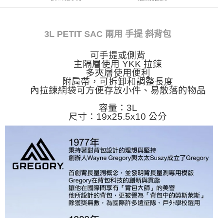
3L PETIT SAC 兩用 手提 斜背包
可手提或側背
主隔層使用 YKK 拉鍊
多夾層使用便利
附肩帶，可拆卸和調整長度
內拉鍊網袋可方便存放小件、易散落的物品
容量：3L
尺寸：19x25.5x10 公分