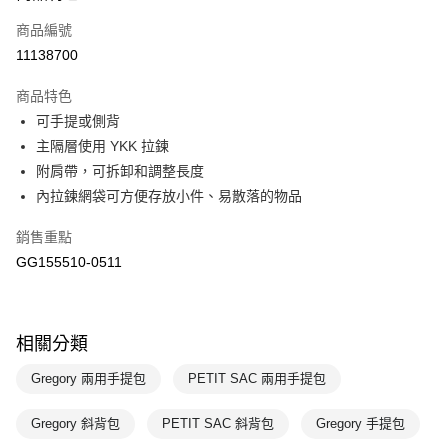
商品編號
悠遊付
11138700
運送方式
商品特色
7-11取貨(快速到店)
可手提或側背
每筆NT$100，滿NT$1,500(含以上)免運費
主隔層使用 YKK 拉鍊
附肩帶，可拆卸和調整長度
宅配-本島
內拉鍊網袋可方便存放小件、易散落的物品
每筆NT$100，滿NT$1,500(含以上)免運費
銷售重點
GG155510-0511
相關分類
Gregory 兩用手提包
PETIT SAC 兩用手提包
Gregory 斜背包
PETIT SAC 斜背包
Gregory 手提包