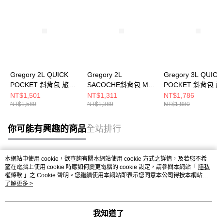
Gregory 2L QUICK
Gregory 2L
Gregory 3L QUI
POCKET 斜背包 旅行
SACOCHE斜背包 M
POCKET 斜背包
小包 花園油彩
花園油彩
小包 花園油彩
NT$1,501
NT$1,311
NT$1,786
NT$1,580
NT$1,380
NT$1,880
你可能有興趣的商品
全站排行
本網站中使用 cookie，欲查詢有關本網站使用 cookie 方式之詳情，及若您不希
熱門標籤
望在電腦上使用 cookie 時應如何變更電腦的 cookie 設定，請參閱本網站「
隱私
權條款
」之 Cookie 聲明。您繼續使用本網站即表示您同意本公司得按本網站使
用條款之 Cookie 聲明使用 cookie。
了解更多 >
我知道了