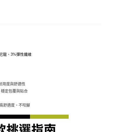
生尼龍、3%彈性纖維
，提高耐用度與舒適性
系統，穩定包覆與貼合
襪頭，提高舒適度、不咬腳