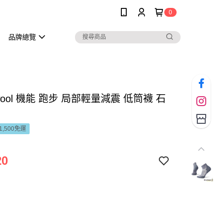
0
品牌總覽
twool 機能 跑步 局部輕量減震 低筒襪 石
1,500免運
20