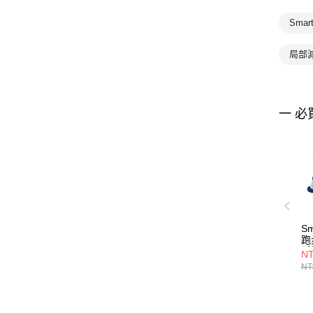
Smar
局部
一 必
Sm
跑
低
NT
NT