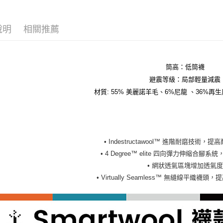
說明
相關推薦
筒高：低筒襪
避震等級：局部輕量減震
材質: 55% 美麗諾羊毛、6%尼龍 、36%再
• Indestructawool™ 進階耐磨技術
• 4 Degree™ elite 四向彈力伸縮合腳
• 網狀透氣區塊增加透氣度
• Virtually Seamless™ 無縫線平織