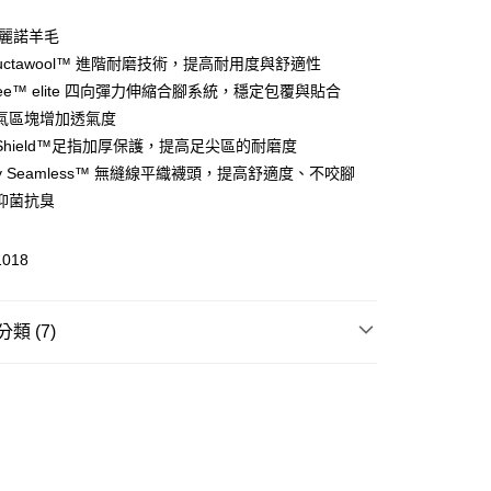
美麗諾羊毛
structawool™ 進階耐磨技術，提高耐用度與舒適性
(快速到店)
gree™ elite 四向彈力伸縮合腳系統，穩定包覆與貼合
00，滿NT$1,500(含以上)免運費
氣區塊增加透氣度
d Shield™足指加厚保護，提高足尖區的耐磨度
ually Seamless™ 無縫線平織襪頭，提高舒適度、不咬腳
00，滿NT$1,500(含以上)免運費
抑菌抗臭
1018
類 (7)
類
跑襪｜運動襪
跑步
跑步穿戴配件
登山健行
登山配件
跑步運動裝備專區