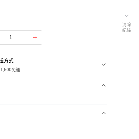
清除
紀錄
送方式
1,500免運
次付款