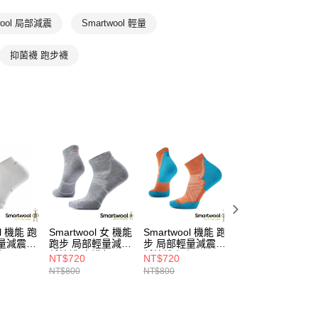
羊毛襪
登山戶外襪
wool 局部減震
Smartwool 輕量
羊毛襪
跑襪/運動襪
抑菌襪 跑步襪
全部商品
ol 機能 跑
Smartwool 女 機能
Smartwool 機能 跑
Smartwool 男 機
量減震
跑步 局部輕量減震
步 局部輕量減震
跑步 超輕減震 低
色
低筒襪 白淺灰
低筒襪 沉橘
筒襪 塵灰色
NT$720
NT$720
NT$675
NT$800
NT$800
NT$750