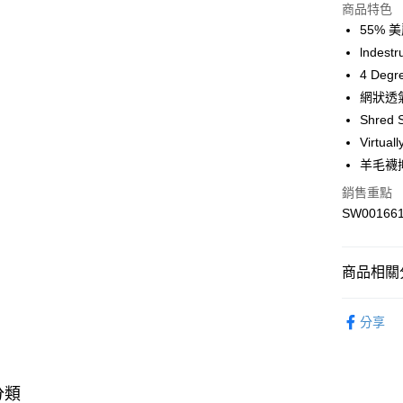
商品特色
55% 
運送方式
lnde
7-11取貨
4 De
每筆NT$1
網狀透
Shre
宅配-本島
Virt
每筆NT$1
羊毛襪
銷售重點
SW00166
商品相關分
配件
襪
分享
專業運動
專業運動
分類
熱門專區