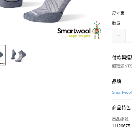
尺寸表
數量
付款與運
超取滿NT$
付款方式
品牌
信用卡一
Smartwool
LINE Pay
商品特色
Apple Pay
商品編號
悠遊付
11126675