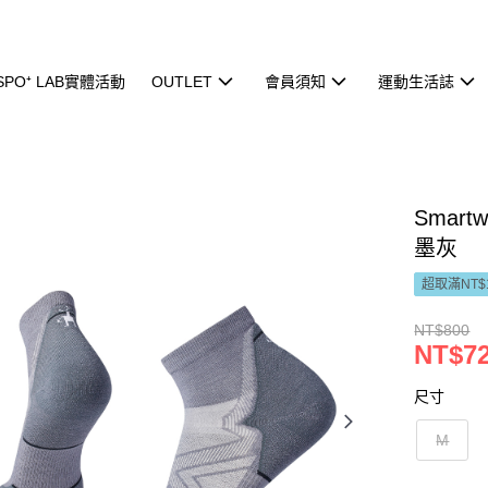
ISPO⁺ LAB實體活動
OUTLET
會員須知
運動生活誌
Smar
墨灰
超取滿NT$
NT$800
NT$7
尺寸
M