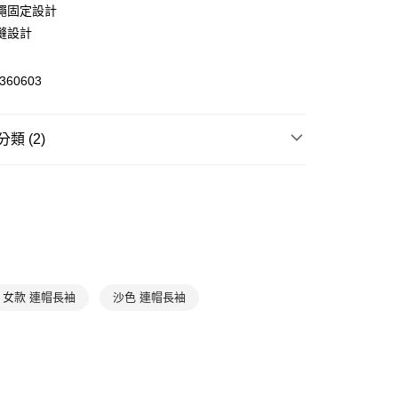
繩固定設計
(快速到店)
縫設計
00，滿NT$1,500(含以上)免運費
360603
00，滿NT$1,500(含以上)免運費
類 (2)
衣
帽T
服飾
上衣
女款 連帽長袖
沙色 連帽長袖