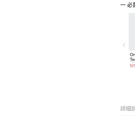
一 必
O
T
袖
NT
詳細