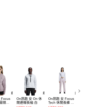
Focus
On昂跑 女 On 休
On昂跑 女 Focus
On昂跑 男 Club 
閒圓領長
閒連帽長袖 白
Tech 休閒長褲 蘭
閒連帽長袖 電光
花粉
黑