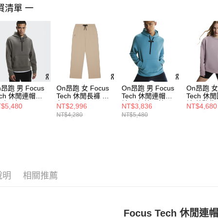
買清單 一
n昂跑 男 Focus
On昂跑 女 Focus
On昂跑 男 Focus
On昂跑 女 
ech 休閒連帽長
Tech 休閒長褲 沙
Tech 休閒連帽長
Tech 休
 暗影灰
色
袖 尼加拉瓜藍
袖 蒼鷺紫
$5,480
NT$2,996
NT$3,836
NT$4,680
NT$4,280
NT$5,480
說明
相關推薦
Focus Tech 休閒連