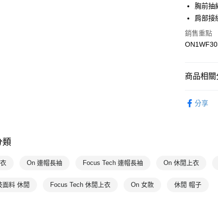
胸前抽
7-11取貨
肩部接
每筆NT$1
銷售重點
ON1WF30
宅配-本島
每筆NT$1
商品相關分
女性
上
分享
On昂跑
分類
上衣
On 連帽長袖
Focus Tech 連帽長袖
On 休閒上衣
技面料 休閒
Focus Tech 休閒上衣
On 女款
休閒 帽子