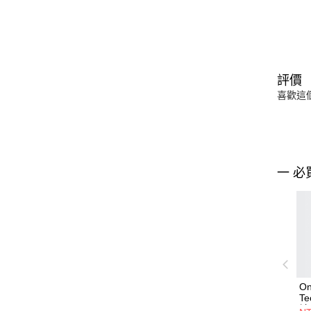
評價
喜歡這
一 必
O
T
袖