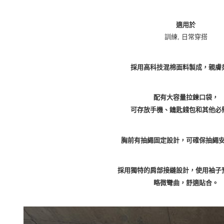
適用於
訓練, 日常穿搭
採用高科技混棉面料製成，親膚
配有大容量拉鍊口袋，
可存放手機、鑰匙錢包和其他必
胸前有抽繩固定設計，可確保抽繩
採用獨特的肩部接縫設計，使用袖子
略微彎曲，舒適貼合。