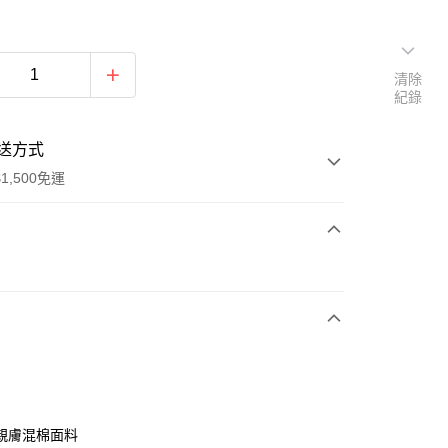
清除
紀錄
送方式
1,500免運
次付款
親膚混棉面料