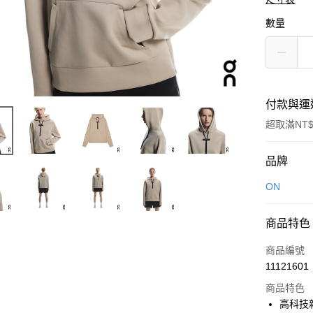
數量
付款與運
超取滿NT$
付款方式
品牌
信用卡一
ON
LINE Pay
商品特色
Apple Pay
商品編號
悠遊付
11121601
商品特色
高科技
運送方式