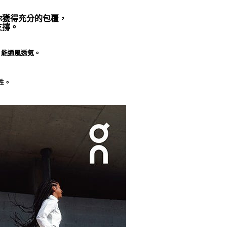
你獲得充分的包覆，
支撐。
，能通風透氣。
性。