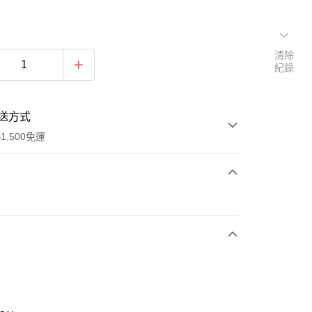
清除
紀錄
送方式
1,500免運
次付款