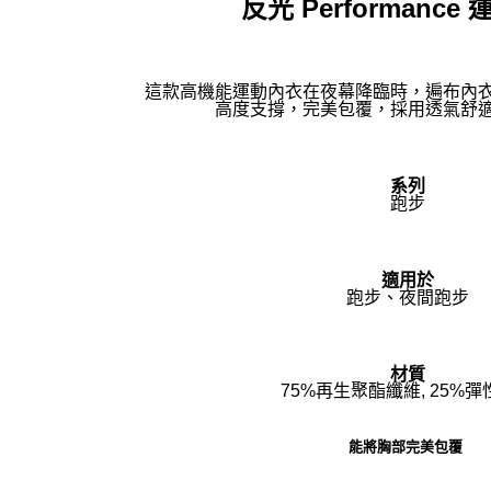
反光 Performance
這款高機能運動內衣在夜幕降臨時，遍布內
高度支撐，完美包覆，採用透氣舒
系列
跑步
適用於
跑步、夜間跑步
材質
75%再生聚酯纖維, 25%
能將胸部完美包覆