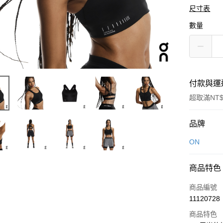
尺寸表
數量
付款與運
超取滿NT$
付款方式
品牌
信用卡一
ON
LINE Pay
商品特色
Apple Pay
商品編號
悠遊付
11120728
商品特色