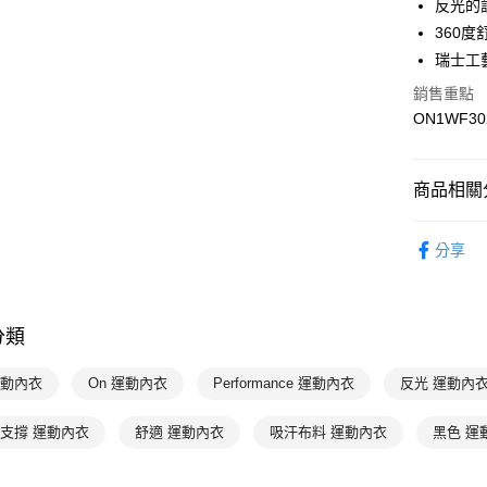
反光的
運送方式
360度
7-11取貨
瑞士工
每筆NT$1
銷售重點
ON1WF30
宅配-本島
每筆NT$1
商品相關分
女性
上
分享
專業運動
💥OUTLE
分類
On昂跑
On昂跑
運動內衣
On 運動內衣
Performance 運動內衣
反光 運動內
度支撐 運動內衣
舒適 運動內衣
吸汗布料 運動內衣
黑色 運