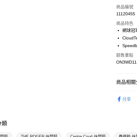
Apple Pay
商品編號
悠遊付
11120455
商品特色
網球冠
運送方式
Clou
7-11取貨
Speed
每筆NT$1
銷售重點
ON3WD11
宅配-本島
每筆NT$1
商品相關分
女性
鞋
分享
💥OUTLE
On昂跑
分類
On昂跑
⚫MIXP
休閒鞋
THE ROGER 休閒鞋
Centre Court 休閒鞋
費德勒 休