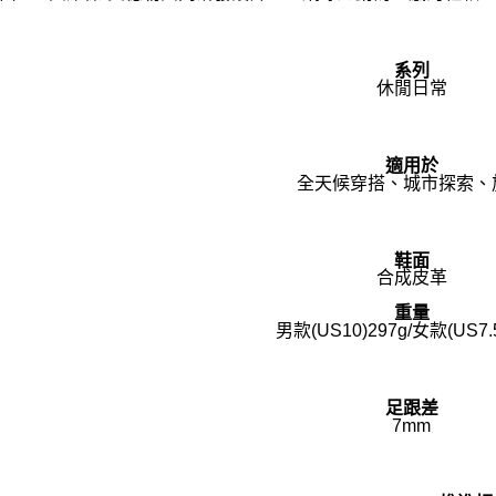
系列
休閒日常
適用於
全天候穿搭、城市探索、
鞋面
合成皮革
重量
男款(US10)297g/女款(US7.5
足跟差
7mm