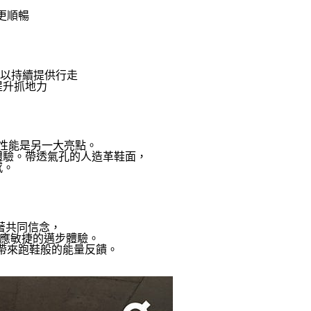
走更順暢
技可以持續提供行走
提升抓地力
性能是另一大亮點。
體驗。帶透氣孔的人造革鞋面，
感。
著共同信念，
rt 反應敏捷的邁步體驗。
板，帶來跑鞋般的能量反饋。