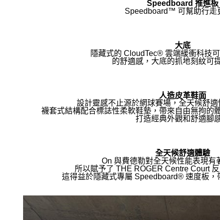
Speedboard 推進板
Speedboard™ 可幫助行
大底
隱藏式的 CloudTec® 雲端緩衝科
的舒適感，大底的抓地刻紋可
人造皮革鞋面
設計靈感不止源於網球賽場，全天候舒適
襪套式結構配合標誌性柔軟鞋墊，帶來自由無拘的
打造經典外觀和舒適腳
全天候舒適體驗
On 與費德勒對全天候性能表現有
所以賦予了 THE ROGER Centre Cou
這得益於隱藏式專屬 Speedboard® 速度