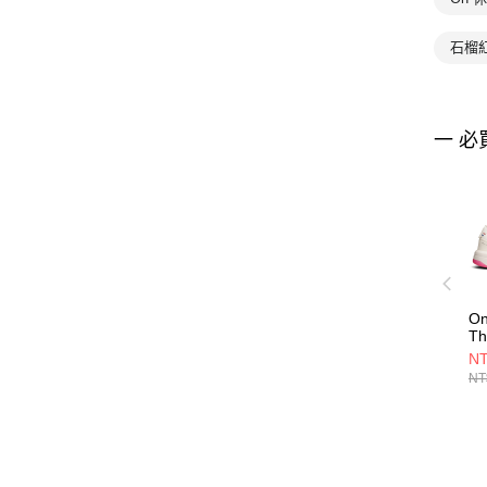
石榴
一 必
O
T
Cl
NT
榴
NT