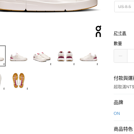
US 8.5
尺寸表
數量
付款與運
超取滿NT$
付款方式
品牌
信用卡一
ON
LINE Pay
商品特色