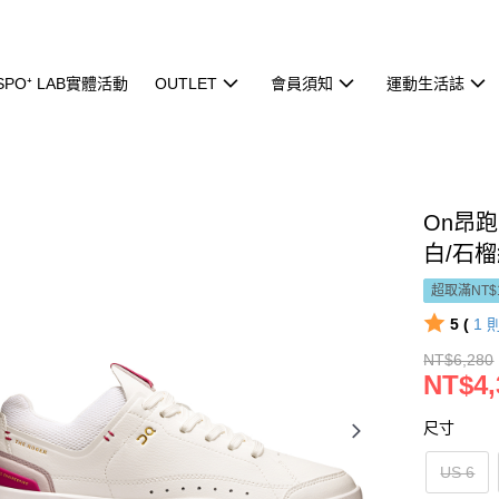
ISPO⁺ LAB實體活動
OUTLET
會員須知
運動生活誌
On昂跑 
白/石
超取滿NT$
5 (
1
NT$6,280
NT$4,
尺寸
US 6