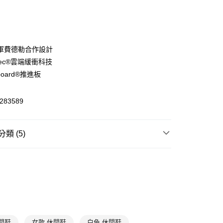
軍費德勒合作設計
dTec®雲端緩衝科技
(快速到店)
board®推進板
00，滿NT$1,500(含以上)免運費
283589
00，滿NT$1,500(含以上)免運費
類 (5)
類
休閒鞋
T
7折
LAST CHANCE
鞋款
THE ROGER
The Roger Centre Court
O潮流選物店
閒鞋
女款 休閒鞋
白色 休閒鞋