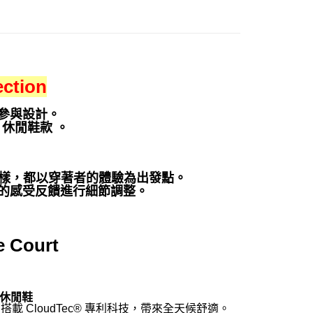
ction
參與設計。
 休閒鞋款 。
動鞋一樣，都以穿著者的體驗為出發點。
的感受反饋進行細節調整。
 Court
動休閒鞋
 CloudTec® 專利科技，帶來全天候舒適。