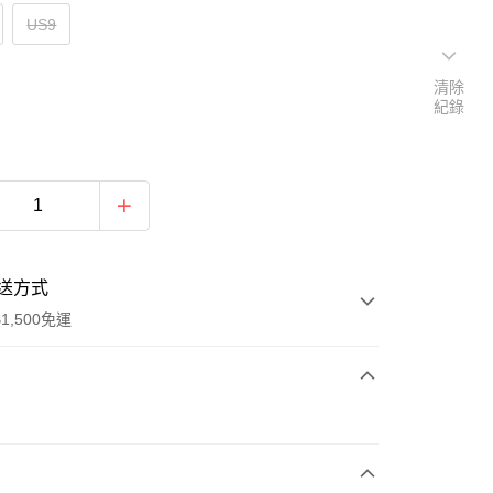
US9
清除
紀錄
送方式
1,500免運
次付款