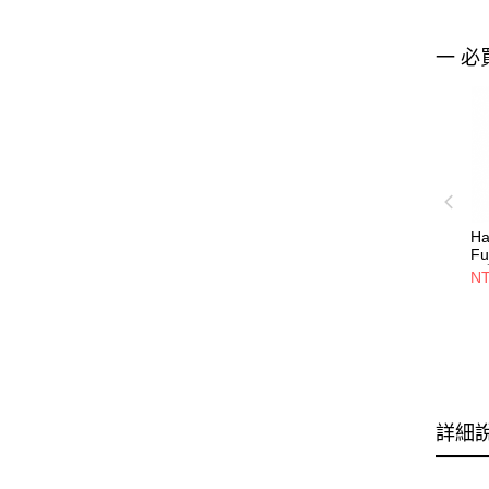
一 必
Ha
F
長
NT
詳細