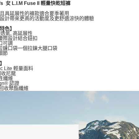
fs 女 L.I.M Fuse II 輕量快乾短褲
且具延展性的褲款適合夏季著用
設計帶來更高的活動度及更舒適涼快的體驗
特色】
, 透氣, 高延展性
性腰際設計結合鈕扣
管口可調
個拉鍊口袋一個拉鍊大腿口袋
光細節
】
tic Lite 輕量面料
 回收尼龍
彈性纖維
ign® 認證
% 回收聚酯纖維