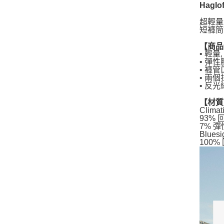
Haglo
超輕量
短褲筒
【商品
• 輕量
• 彈
• 褲
• 兩
• 反
【材質
Clima
93%
7% 
Blues
100