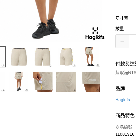
尺寸表
數量
付款與運
超取滿NT$
付款方式
品牌
信用卡一
Haglofs
LINE Pay
商品特色
Apple Pay
商品編號
悠遊付
11081916