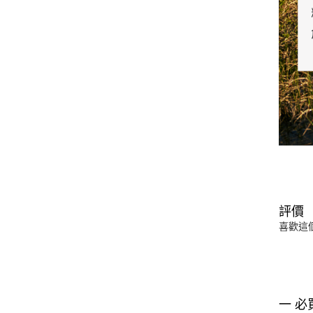
評價
喜歡這
一 必