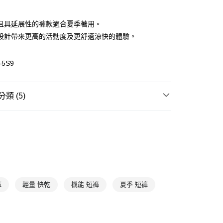
且具延展性的褲款適合夏季著用。
設計帶來更高的活動度及更舒適涼快的體驗。
(快速到店)
00，滿NT$1,500(含以上)免運費
-5S9
00，滿NT$1,500(含以上)免運費
類 (5)
身
短褲
登山健行
機能服飾
L.I.M 系列
全部商品
過季出清活動
褲
輕量 快乾
機能 短褲
夏季 短褲