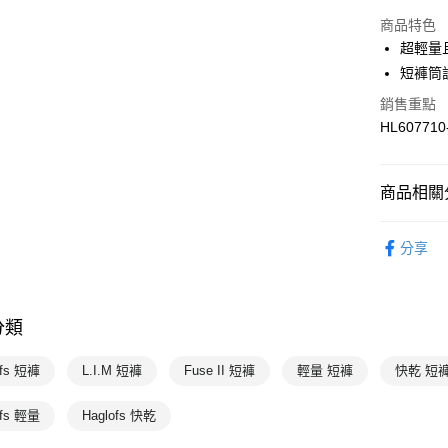
商品特色
超輕量
運送方式
短褲筒
7-11取貨
銷售重點
每筆NT$1
HL607710
宅配-本島
每筆NT$1
商品相關分
女性
下
分享
專業運動
Haglofs
分類
Haglofs
Haglofs
ofs 短褲
L.I.M 短褲
Fuse II 短褲
輕量 短褲
快乾 短
ofs 輕量
Haglofs 快乾