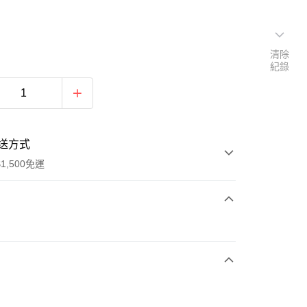
清除
紀錄
送方式
1,500免運
次付款