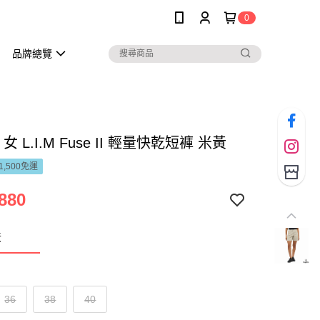
0
品牌總覽
fs 女 L.I.M Fuse II 輕量快乾短褲 米黃
1,500免運
880
黃
36
38
40