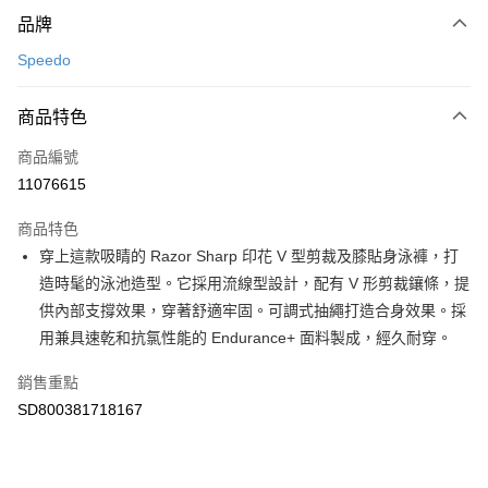
付款方式
品牌
信用卡一次付款
Speedo
LINE Pay
商品特色
Apple Pay
商品編號
悠遊付
11076615
運送方式
商品特色
7-11取貨(快速到店)
穿上這款吸睛的 Razor Sharp 印花 V 型剪裁及膝貼身泳褲，打
每筆NT$100，滿NT$1,500(含以上)免運費
造時髦的泳池造型。它採用流線型設計，配有 V 形剪裁鑲條，提
供內部支撐效果，穿著舒適牢固。可調式抽繩打造合身效果。採
宅配-本島
用兼具速乾和抗氯性能的 Endurance+ 面料製成，經久耐穿。
每筆NT$100，滿NT$1,500(含以上)免運費
銷售重點
SD800381718167