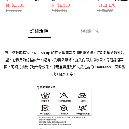
焰藍紫
藍
NT$1,386
NT$1,368
NT$1,176
NT$1,980
NT$2,280
NT$1,680
詳細說明
相關推薦
穿上這款吸睛的 Razor Sharp 印花 V 型剪裁及膝貼身泳褲，打造時髦的泳池造
型。它採用流線型設計，配有 V 形剪裁鑲條，提供內部支撐效果，穿著舒適牢
固。可調式抽繩打造合身效果。採用兼具速乾和抗氯性能的 Endurance+ 面料製
成，經久耐穿。