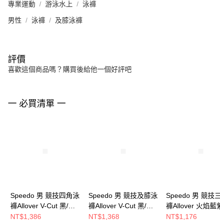
專業運動
游泳水上
泳褲
男性
泳褲
及膝泳褲
評價
喜歡這個商品嗎？購買後給他一個好評吧
一 必買清單 一
Speedo 男 競技四角泳
Speedo 男 競技及膝泳
Speedo 男 競
褲Allover V-Cut 黑/火
褲Allover V-Cut 黑/鈷
褲Allover 火焰藍
焰藍紫
藍
NT$1,386
NT$1,368
NT$1,176