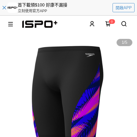
首下載領$100 好康不漏接
開啟APP
立刻使用官方APP
0
1
/
5