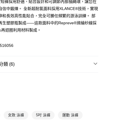
吋短褲採用舒適、貼合設計和可調節內部抽繩環，讓您在
自信中鍛煉。 全新超耐氯面料採用XLANCE®技術，實現
(快速到店)
伸和長效高性能貼合，完全可勝任頻繁的游泳訓練。 部
00，滿NT$1,500(含以上)免運費
再生塑膠瓶製成——這款面料中的Repreve®滌綸紗線採
0％再迴圈利用材料製成。
00，滿NT$1,500(含以上)免運費
516056
類 (6)
裝
泳褲
游泳水上
泳褲
T
7折
泳裝
兩件式泳裝
泳褲
四角泳褲
女款 泳褲
5吋 泳褲
運動 泳褲
物專區