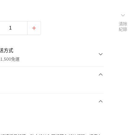
清除
紀錄
送方式
1,500免運
次付款