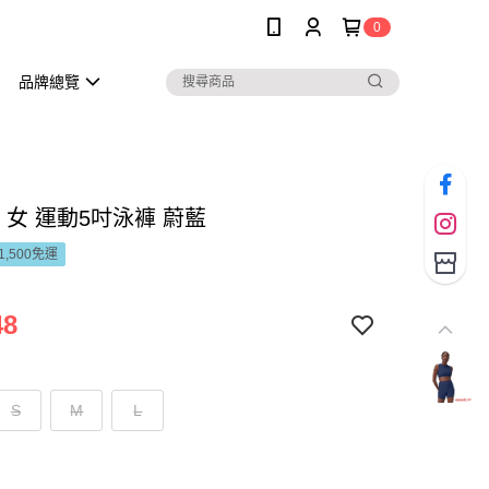
0
品牌總覽
do 女 運動5吋泳褲 蔚藍
1,500免運
48
S
M
L