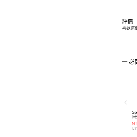
評價
喜歡這
一 必
S
吋
NT
NT