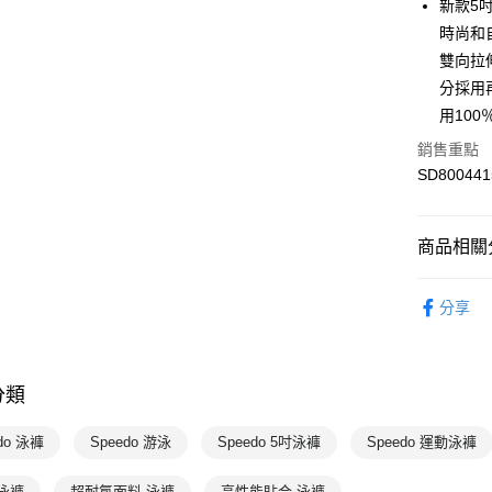
新款5
運送方式
時尚和
7-11取貨
雙向拉
每筆NT$1
分採用
用10
宅配-本島
銷售重點
每筆NT$1
SD800441
商品相關分
女性
泳
分享
專業運動
💥OUTLE
分類
Speedo
Speedo
do 泳褲
Speedo 游泳
Speedo 5吋泳褲
Speedo 運動泳褲
💰千元好
泳褲
超耐氯面料 泳褲
高性能貼合 泳褲