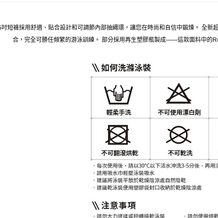
5吋短褲採用舒適、貼合設計和可調節內部抽繩環，讓您在時尚和自信中鍛煉。 全新超
合，完全可勝任頻繁的游泳訓練。 部分採用再生塑膠瓶製成——這款面料中的Rep