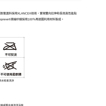
耐氯面料採用XLANCE®技術，實現雙向拉伸和長效高性能貼
reve®滌綸紗線採用100％再迴圈利用材料製成。