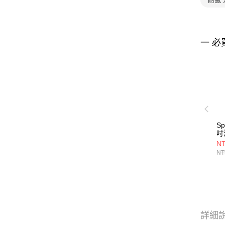
一 必
S
吋
NT
NT
詳細