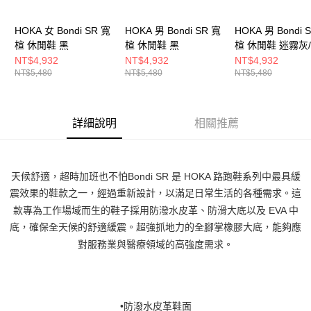
HOKA 女 Bondi SR 寬
HOKA 男 Bondi SR 寬
HOKA 男 Bondi 
楦 休閒鞋 黑
楦 休閒鞋 黑
楦 休閒鞋 迷霧灰
灰
NT$4,932
NT$4,932
NT$4,932
NT$5,480
NT$5,480
NT$5,480
詳細說明
相關推薦
天候舒適，超時加班也不怕Bondi SR 是 HOKA 路跑鞋系列中最具緩
震效果的鞋款之一，經過重新設計，以滿足日常生活的各種需求。這
款專為工作場域而生的鞋子採用防潑水皮革、防滑大底以及 EVA 中
底，確保全天候的舒適緩震。超強抓地力的全腳掌橡膠大底，能夠應
對服務業與醫療領域的高強度需求。
•防潑水皮革鞋面