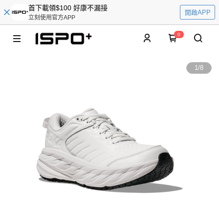
首下載領$100 好康不漏接
開啟APP
立刻使用官方APP
0
1
/
8