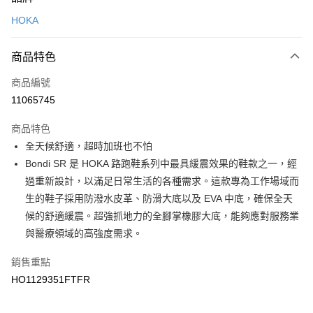
信用卡一次付款
HOKA
LINE Pay
商品特色
Apple Pay
商品編號
悠遊付
11065745
運送方式
商品特色
7-11取貨(快速到店)
全天候舒適，超時加班也不怕
每筆NT$100，滿NT$1,500(含以上)免運費
Bondi SR 是 HOKA 路跑鞋系列中最具緩震效果的鞋款之一，經
過重新設計，以滿足日常生活的各種需求。這款專為工作場域而
宅配-本島
生的鞋子採用防潑水皮革、防滑大底以及 EVA 中底，確保全天
每筆NT$100，滿NT$1,500(含以上)免運費
候的舒適緩震。超強抓地力的全腳掌橡膠大底，能夠應對服務業
與醫療領域的高強度需求。
銷售重點
HO1129351FTFR