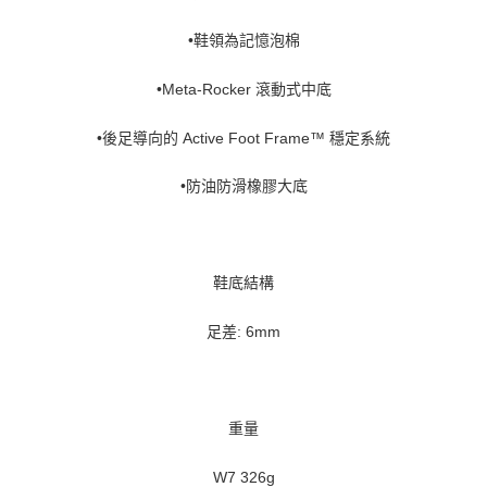
•鞋領為記憶泡棉
•Meta-Rocker 滾動式中底
•後足導向的 Active Foot Frame™ 穩定系統
•防油防滑橡膠大底
鞋底結構
足差: 6mm
重量
W7 326g