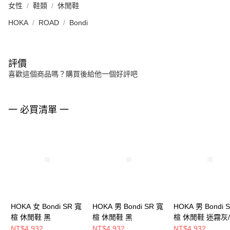
女性
鞋類
休閒鞋
HOKA
ROAD
Bondi
評價
喜歡這個商品嗎？購買後給他一個好評吧
一 必買清單 一
HOKA 女 Bondi SR 寬
HOKA 男 Bondi SR 寬
HOKA 男 Bondi 
楦 休閒鞋 黑
楦 休閒鞋 黑
楦 休閒鞋 迷霧灰
灰
NT$4,932
NT$4,932
NT$4,932