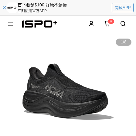
首下載領$100 好康不漏接
開啟APP
立刻使用官方APP
0
1
/
8