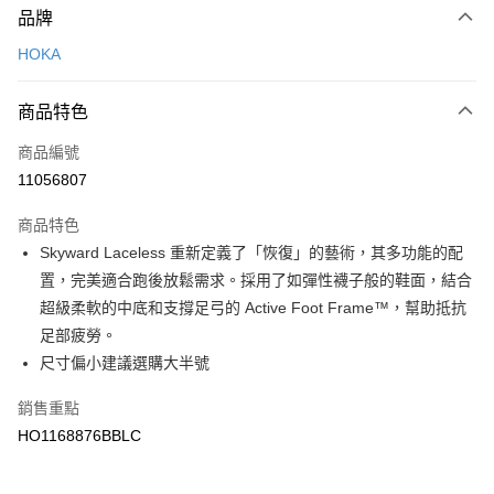
品牌
信用卡一次付款
HOKA
LINE Pay
商品特色
Apple Pay
商品編號
悠遊付
11056807
運送方式
商品特色
7-11取貨(快速到店)
Skyward Laceless 重新定義了「恢復」的藝術，其多功能的配
每筆NT$100，滿NT$1,500(含以上)免運費
置，完美適合跑後放鬆需求。採用了如彈性襪子般的鞋面，結合
超級柔軟的中底和支撐足弓的 Active Foot Frame™，幫助抵抗
宅配-本島
足部疲勞。
每筆NT$100，滿NT$1,500(含以上)免運費
尺寸偏小建議選購大半號
銷售重點
HO1168876BBLC