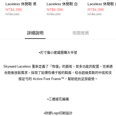
Laceless 休閒鞋 黑
Laceless 休閒鞋 白
Laceless 休閒鞋
NT$4,396
NT$4,396
NT$4,396
NT$6,280
NT$6,280
NT$6,280
詳細說明
相關推薦
•尺寸偏小建議選購大半號
Skyward Laceless 重新定義了「恢復」的藝術，其多功能的配置，完美適
合跑後放鬆需求。採用了如彈性襪子般的鞋面，結合超級柔軟的中底和支
撐足弓的 Active Foot Frame™，幫助抵抗足部疲勞。
•三層緹花編織
•矽膠Logo印刷設計