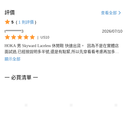
評價
查看全部
5
(
1
則評價
)
t***********3
2026/07/10
|
US10
HOKA 男 Skyward Laceless 休閒鞋 快速出貨。  因為不是在實體店
面試過,已經按說明多半號,還是有點緊,所以先穿看看考慮再加多一
號再選購一雙。
顯示全部
一 必買清單 一