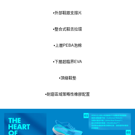
•外部鞋跟支撐片
•整合式鞋舌拉環
•上層PEBA泡棉
•下層超臨界EVA
•頂級鞋墊
•耐磨區域策略性橡膠配置