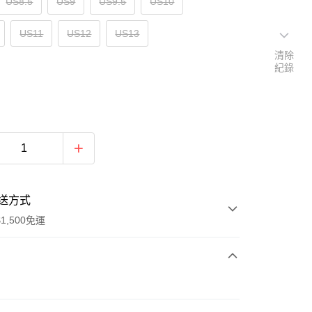
US8.5
US9
US9.5
US10
US11
US12
US13
清除
紀錄
送方式
1,500免運
次付款