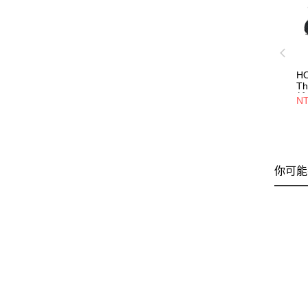
HO
Th
越
NT
你可能