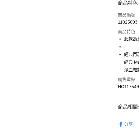
商品特色
Apple Pay
商品編號
悠遊付
11025093
商品特色
此款為男
運送方式
7-11取貨
經典再
每筆NT$1
經典 Ma
混血鞋
宅配-本島
銷售重點
每筆NT$1
HO11754
商品相關分
男性
鞋
分享
專業運動