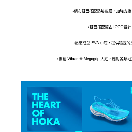
•網布鞋面搭配熱熔覆膜，加強支撐
•鞋面搭配復古LOGO設計
•壓縮成型 EVA 中底，提供穩定
•搭載 Vibram® Megagrip 大底，應對