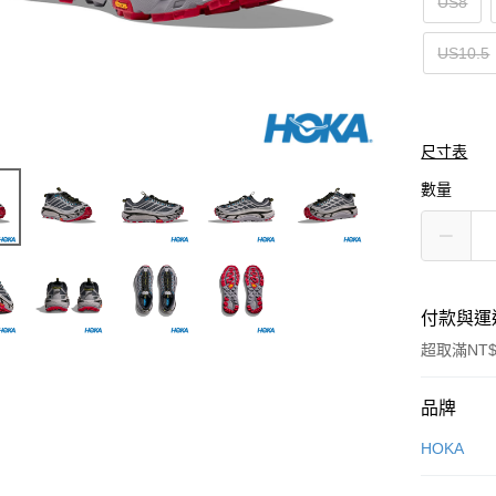
US8
US10.5
尺寸表
數量
付款與運
超取滿NT$
付款方式
品牌
信用卡一
HOKA
LINE Pay