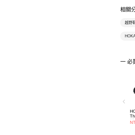
相關
越野鞋 
HOK
一 必
HO
Th
越
NT