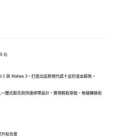
 6)
 2 與 Mafate 3，打造出這款現代感十足的混血鞋款。
輪廓，並加入一體式鞋舌與快速綁帶設計，實現輕鬆穿脫，無縫轉換街
提升貼合度