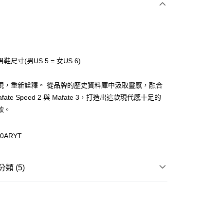
鞋尺寸(男US 5 = 女US 6)
(快速到店)
現，重新詮釋。 從品牌的歷史資料庫中汲取靈感，融合
00，滿NT$1,500(含以上)免運費
fate Speed 2 與 Mafate 3，打造出這款現代感十足的
款。
00，滿NT$1,500(含以上)免運費
90ARYT
類 (5)
類
越野鞋
跑步
越野跑鞋