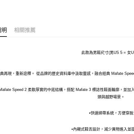
說明
相關推薦
此款為男鞋尺寸(男US 5 = 女US
典再現，重新詮釋。 從品牌的歷史資料庫中汲取靈感，融合經典 Mafate Speed
Mafate Speed 2 柔軟厚實的中底結構，搭配 Mafate 3 標誌性鞋面
頭與越野場景。
•快速綁帶系統，方便穿脫
•內襯式鞋舌設計，減少異物進入並