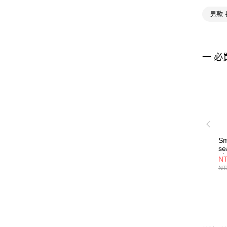
男款
一 必
Sm
s
毛
NT
黑
NT