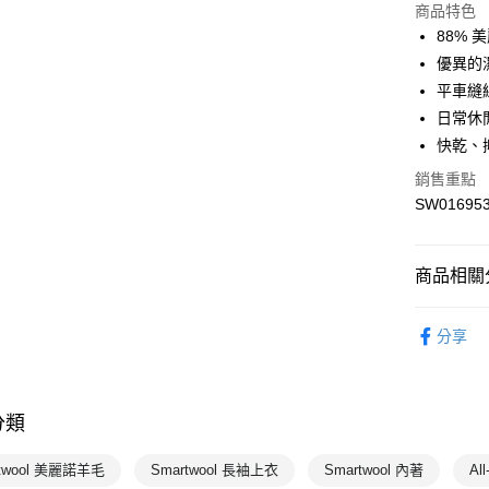
商品特色
88% 
運送方式
優異的
7-11取貨
平車縫
每筆NT$1
日常休
快乾、
宅配-本島
銷售重點
每筆NT$1
SW01695
商品相關分
男性
上
分享
熱門專區
Smartwool
分類
Smartwool
rtwool 美麗諾羊毛
Smartwool 長袖上衣
Smartwool 內著
Al