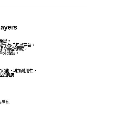
Layers
能層。
裡作為打底層穿著。
65天的多功能舒適感，
戶外活動。
生尼龍，增加耐用性，
貼近肌膚
2%尼龍