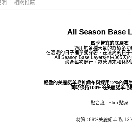
說明
相關推薦
All Season Base 
四季皆宜的底層衣
適用於各種天氣的終極多功
在溫暖的日子裡單獨穿著，在涼爽的日子
All Season Base Layers提供3
適合每次健行、露營週末和休閒
輕盈的美麗諾羊毛針織布料採用12%的再
同時保持100%的美麗諾羊毛
貼合度 : Slim 貼身
材質 : 88%美麗諾羊毛, 1