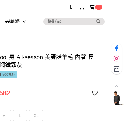
0
品牌總覽
wool 男 All-season 美麗諾羊毛 內著 長
 鋼鐵霧灰
1,500免運
582
M
L
XL