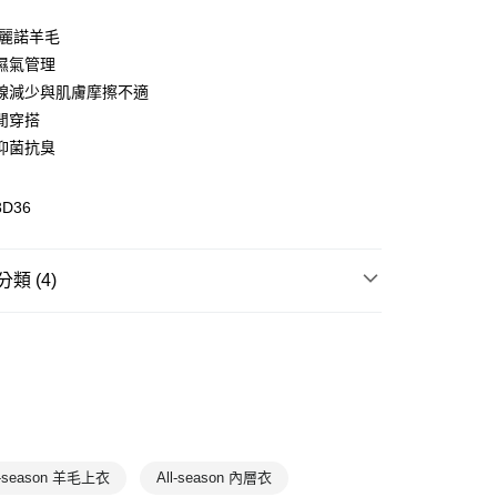
美麗諾羊毛
濕氣管理
(快速到店)
線減少與肌膚摩擦不適
00，滿NT$1,500(含以上)免運費
閒穿搭
抑菌抗臭
00，滿NT$1,500(含以上)免運費
3D36
類 (4)
衣
長袖上衣
保暖內層衣褲專區
羊毛服飾
全部商品
l-season 羊毛上衣
All-season 內層衣