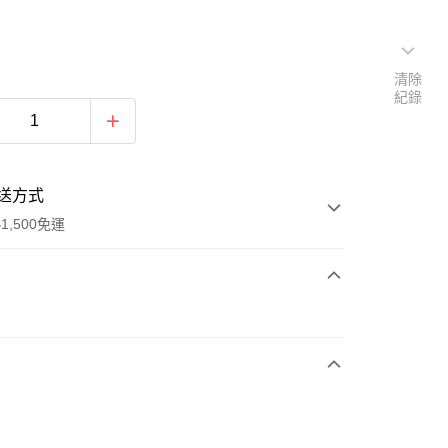
清除
紀錄
送方式
1,500免運
次付款