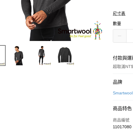
尺寸表
數量
付款與運
超取滿NT$
付款方式
品牌
信用卡一
Smartwool
LINE Pay
商品特色
Apple Pay
商品編號
悠遊付
11017080