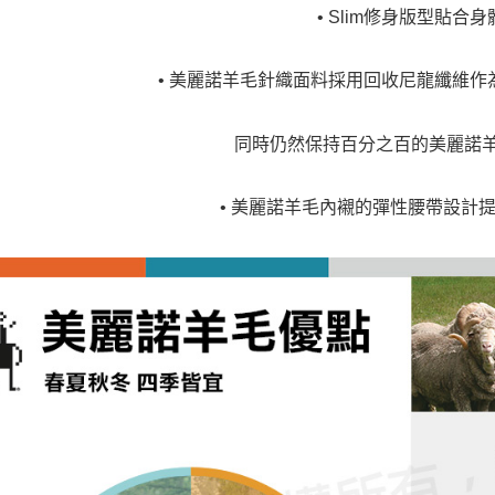
• Slim修身版型貼合身
• 美麗諾羊毛針織面料採用回收尼龍纖維作
同時仍然保持百分之百的美麗諾
• 美麗諾羊毛內襯的彈性腰帶設計