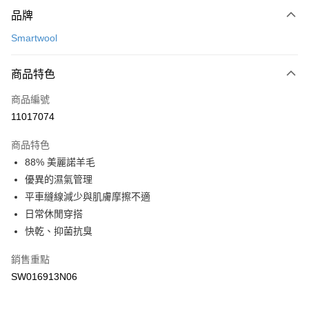
付款方式
品牌
信用卡一次付款
Smartwool
LINE Pay
商品特色
Apple Pay
商品編號
悠遊付
11017074
運送方式
商品特色
7-11取貨(快速到店)
88% 美麗諾羊毛
每筆NT$100，滿NT$1,500(含以上)免運費
優異的濕氣管理
平車縫線減少與肌膚摩擦不適
宅配-本島
日常休閒穿搭
每筆NT$100，滿NT$1,500(含以上)免運費
快乾、抑菌抗臭
銷售重點
SW016913N06