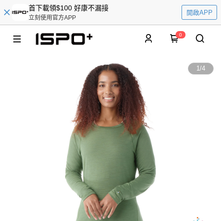
首下載領$100 好康不漏接
開啟APP
立刻使用官方APP
0
1
/
4