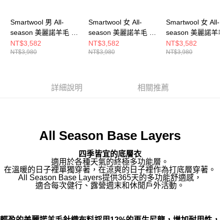
Smartwool 男 All-
Smartwool 女 All-
Smartwool 女 All-
season 美麗諾羊毛 內
season 美麗諾羊毛 內
season 美麗諾羊
著 長袖上衣 暮藍
著 長袖上衣 茄子色
著 長袖上衣 暮光
NT$3,582
NT$3,582
NT$3,582
NT$3,980
NT$3,980
NT$3,980
詳細說明
相關推薦
All Season Base Layers
四季皆宜的底層衣
適用於各種天氣的終極多功能層。
在溫暖的日子裡單獨穿著，在涼爽的日子裡作為打底層穿著。
All Season Base Layers提供365天的多功能舒適感，
適合每次健行、露營週末和休閒戶外活動。
輕盈的美麗諾羊毛針織布料採用12%的再生尼龍，增加耐用性，