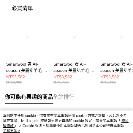
一 必買清單 一
Smartwool 男 All-
Smartwool 女 All-
Smartwool 女 All-
season 美麗諾羊毛 內
season 美麗諾羊毛 內
season 美麗諾羊
著 長袖上衣 暮藍
著 長袖上衣 茄子色
著 長袖上衣 暮光
NT$3,582
NT$3,582
NT$3,582
NT$3,980
NT$3,980
NT$3,980
你可能有興趣的商品
全站排行
本網站中使用 cookie，欲查詢有關本網站使用 cookie 方式之詳情，及若您不希
熱門標籤
望在電腦上使用 cookie 時應如何變更電腦的 cookie 設定，請參閱本網站「
隱私
權條款
」之 Cookie 聲明。您繼續使用本網站即表示您同意本公司得按本網站使
用條款之 Cookie 聲明使用 cookie。
了解更多 >