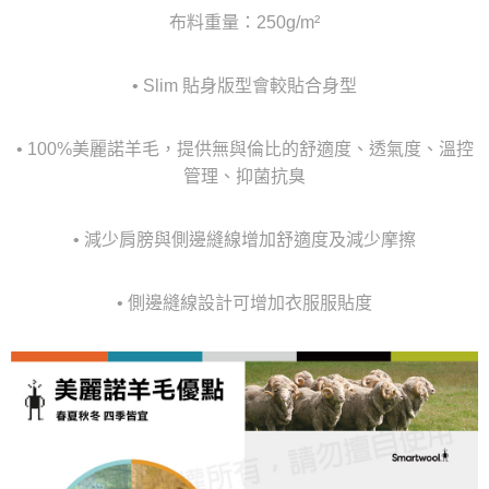
布料重量：250g/m²
• Slim 貼身版型會較貼合身型
• 100%美麗諾羊毛，提供無與倫比的舒適度、透氣度、溫控
管理、抑菌抗臭
• 減少肩膀與側邊縫線增加舒適度及減少摩擦
• 側邊縫線設計可增加衣服服貼度