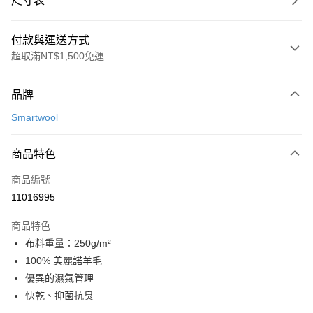
尺寸表
付款與運送方式
超取滿NT$1,500免運
付款方式
品牌
信用卡一次付款
Smartwool
LINE Pay
商品特色
Apple Pay
商品編號
悠遊付
11016995
運送方式
商品特色
7-11取貨(快速到店)
布料重量：250g/m²
每筆NT$100，滿NT$1,500(含以上)免運費
100% 美麗諾羊毛
優異的濕氣管理
宅配-本島
快乾、抑菌抗臭
每筆NT$100，滿NT$1,500(含以上)免運費