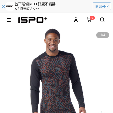
首下載領$100 好康不漏接
開啟APP
立刻使用官方APP
0
1
/
4