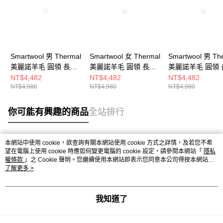
Smartwool 男 Thermal
Smartwool 女 Thermal
Smartwool 男 Th
美麗諾羊毛 圓領 長袖
美麗諾羊毛 圓領 長袖
美麗諾羊毛 圓領 
上衣 復古暮藍
上衣 黑色
上衣 黑色
NT$4,482
NT$4,482
NT$4,482
NT$4,980
NT$4,980
NT$4,980
你可能有興趣的商品
全站排行
本網站中使用 cookie，欲查詢有關本網站使用 cookie 方式之詳情，及若您不希
熱門標籤
望在電腦上使用 cookie 時應如何變更電腦的 cookie 設定，請參閱本網站「
隱私
權條款
」之 Cookie 聲明。您繼續使用本網站即表示您同意本公司得按本網站使
用條款之 Cookie 聲明使用 cookie。
了解更多 >
我知道了