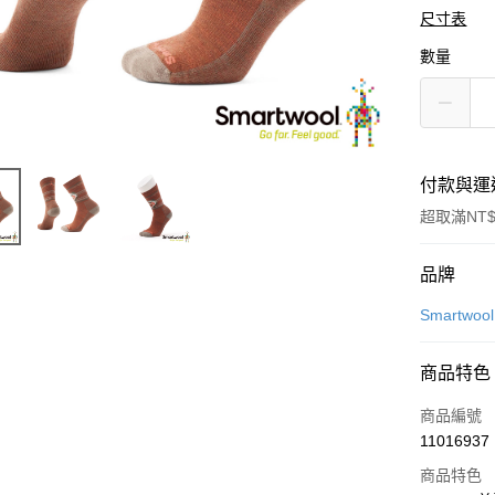
尺寸表
數量
付款與運
超取滿NT$
付款方式
品牌
信用卡一
Smartwool
LINE Pay
商品特色
Apple Pay
商品編號
悠遊付
11016937
商品特色