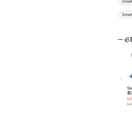
Sma
Smar
一 必
Sm
長
NT
NT