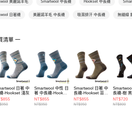
rtwool 美麗諾羊毛
Smartwool 中長襪
Hookset 中長襪
Sma
twool 日著襪
美麗諾羊毛 中長襪
吸濕排汗 中長襪
無縫線 
買清單 一
artwool 日著 中
Smartwool 中性 日
Smartwool 日著 中
Smartwo
襪-Hookset 淺灰
著 中長襪-Hookset
長襪-Hookset 苔蘚
長襪-樹 
錫藍
綠
$855
NT$855
NT$855
NT$720
$950
NT$950
NT$950
NT$800