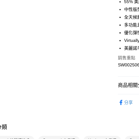
55% 
運送方式
中性版
7-11取貨
全天候
每筆NT$1
多功能
優化彈
宅配-本島
Virt
每筆NT$1
美麗諾
銷售重點
SW00250
商品相關分
配件
襪
分享
Smartwool
Smartwool
分類