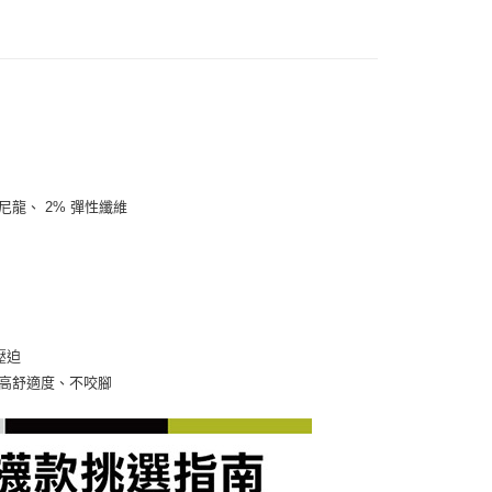
生尼龍、 2% 彈性纖維
壓迫
襪頭，提高舒適度、不咬腳