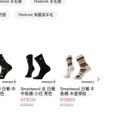
rtwool 羊毛襪
Hookset 羊毛襪
舒適
Hookset 美麗諾羊毛
ol 日著 中
Smartwool 女 日著
Smartwool 日著 中
Smartwool 日著 
黑色
中長襪-小花 黑色
長襪-木星條紋 白
長襪-滑雪 暮藍
棕色
NT$720
NT$855
NT$1,035
NT$800
NT$950
NT$1,150