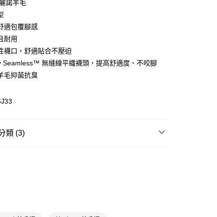
美麗諾羊毛
型
(快速到店)
舒適包覆腳感
00，滿NT$1,500(含以上)免運費
且耐用
性襪口，舒適貼合不壓迫
ually Seamless™ 無縫線平織襪頭，提高舒適度、不咬腳
00，滿NT$1,500(含以上)免運費
羊毛抑菌抗臭
6J33
類 (3)
類
日著襪
羊毛襪
日著襪
全部商品