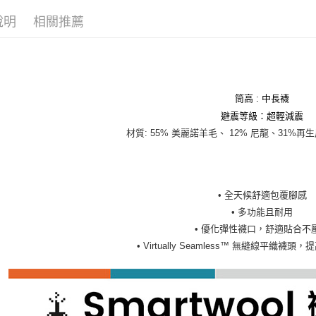
說明
相關推薦
筒高 : 中長襪
避震等級：超輕減震
材質: 55% 美麗諾羊毛、 12% 尼龍、31%再
• 全天候舒適包覆腳感
• 多功能且耐用
• 優化彈性襪口，舒適貼合不
• Virtually Seamless™ 無縫線平織