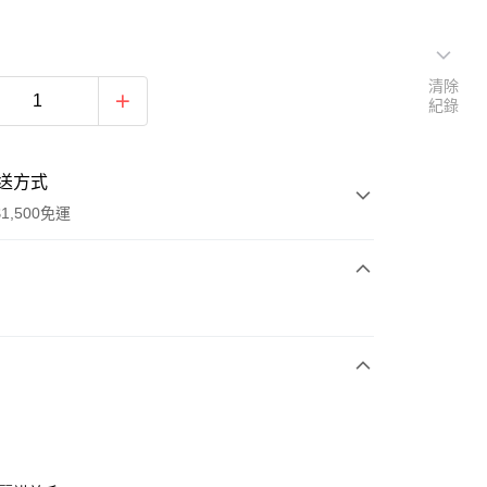
清除
紀錄
送方式
1,500免運
次付款