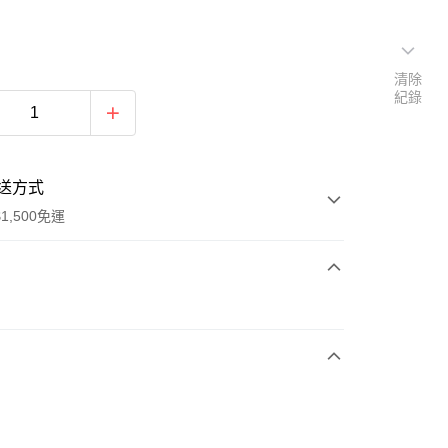
清除
紀錄
送方式
1,500免運
次付款