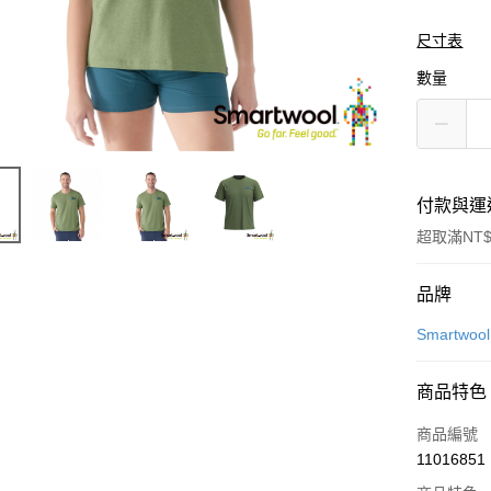
尺寸表
數量
付款與運
超取滿NT$
付款方式
品牌
信用卡一
Smartwool
LINE Pay
商品特色
Apple Pay
商品編號
悠遊付
11016851