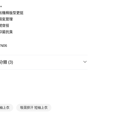
0+
有機棉版型更挺
(快速到店)
濕氣管理
00，滿NT$1,500(含以上)免運費
閒穿搭
抑菌抗臭
00，滿NT$1,500(含以上)免運費
7N06
類 (3)
衣
短袖上衣
羊毛服飾
全部商品
短袖上衣
吸濕排汗 短袖上衣