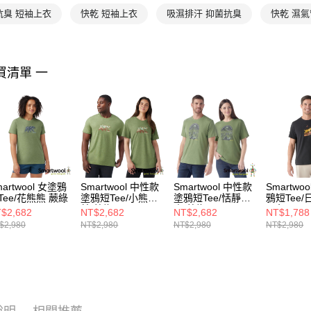
抗臭 短袖上衣
快乾 短袖上衣
吸濕排汗 抑菌抗臭
快乾 濕
買清單 一
martwool 女塗鴉
Smartwool 中性款
Smartwool 中性款
Smartwo
Tee/花熊熊 蕨綠
塗鴉短Tee/小熊山
塗鴉短Tee/恬靜郊
鴉短Tee
林 蕨綠
山 蕨綠
黑色
$2,682
NT$2,682
NT$2,682
NT$1,788
$2,980
NT$2,980
NT$2,980
NT$2,980