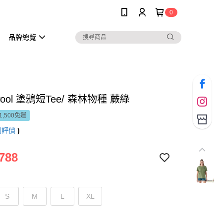
0
品牌總覽
wool 塗鴉短Tee/ 森林物種 蕨綠
1,500免運
則評價
)
788
S
M
L
XL