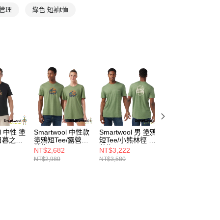
氣管理
綠色 短袖t恤
ol 中性 塗
Smartwool 中性款
Smartwool 男 塗鴉
Smartwool 男 塗
/日暮之森
塗鴉短Tee/露營車
短Tee/小熊林徑 霧
短Tee/14er 淺灰
蕨綠
蕨綠
NT$2,682
NT$3,222
NT$2,952
NT$2,980
NT$3,580
NT$3,280