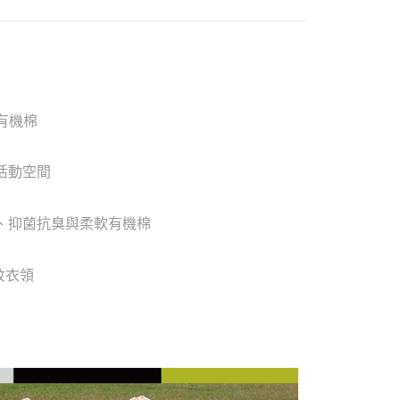
%有機棉
活動空間
制、抑菌抗臭與柔軟有機棉
紋衣領