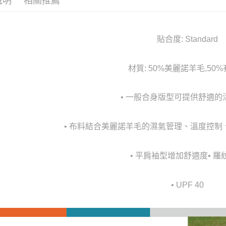
說明
相關推薦
貼合度: Standard
材質: 50%美麗諾羊毛,50
• 一般合身版型可提供舒適的
• 布料結合美麗諾羊毛的濕氣管理、溫度控
• 平肩袖型增加舒適度• 羅
• UPF 40