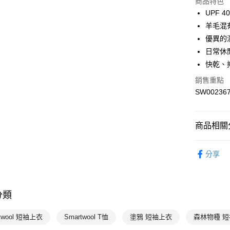
商品特色
UPF 4
運送方式
羊毛混
7-11取貨
優異的
每筆NT$1
日常休
快乾、
宅配-本島
銷售重點
每筆NT$1
SW00236
商品相關分
男性
上
分享
Smartwool
Smartwool
分類
twool 短袖上衣
Smartwool T恤
塗鴉 短袖上衣
森林物種 