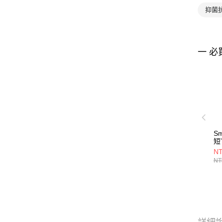
抑菌
一 必
S
短
NT
NT