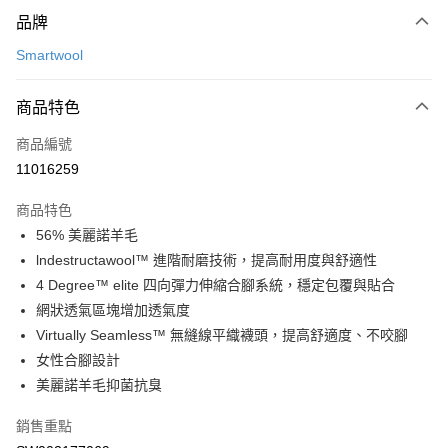
付款方式
品牌
信用卡一次付款
Smartwool
LINE Pay
商品特色
Apple Pay
商品編號
悠遊付
11016259
運送方式
商品特色
7-11取貨(快速到店)
56% 美麗諾羊毛
每筆NT$100，滿NT$1,500(含以上)免運費
lndestructawool™ 進階耐磨技術，提高耐用度與舒適性
4 Degree™ elite 四向彈力伸縮合腳系統，穩定包覆與貼合
宅配-本島
網狀透氣區塊增加透氣度
每筆NT$100，滿NT$1,500(含以上)免運費
Virtually Seamless™ 無縫線平織襪頭，提高舒適度、不咬腳
女性合腳設計
美麗諾羊毛抑菌抗臭
銷售重點