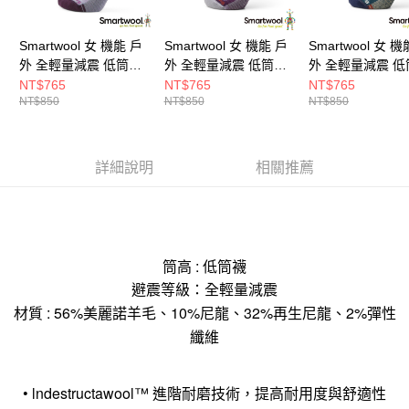
Smartwool 女 機能 戶
Smartwool 女 機能 戶
Smartwool 女 機
外 全輕量減震 低筒襪-
外 全輕量減震 低筒襪-
外 全輕量減震 低
峽谷印花 淺霧紫
峽谷印花 紫鳶尾花
峽谷印花 暮光藍
NT$765
NT$765
NT$765
NT$850
NT$850
NT$850
詳細說明
相關推薦
筒高 : 低筒襪
避震等級：全輕量減震
材質 : 56%美麗諾羊毛、10%尼龍、32%再生尼龍、2%彈性
纖維
• lndestructawool™ 進階耐磨技術，提高耐用度與舒適性