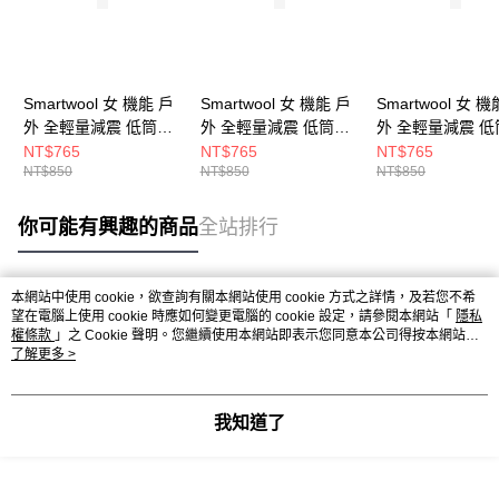
Smartwool 女 機能 戶
Smartwool 女 機能 戶
Smartwool 女 機
外 全輕量減震 低筒襪-
外 全輕量減震 低筒襪-
外 全輕量減震 低
峽谷印花 淺霧紫
峽谷印花 紫鳶尾花
峽谷印花 暮光藍
NT$765
NT$765
NT$765
NT$850
NT$850
NT$850
你可能有興趣的商品
全站排行
本網站中使用 cookie，欲查詢有關本網站使用 cookie 方式之詳情，及若您不希
熱門標籤
望在電腦上使用 cookie 時應如何變更電腦的 cookie 設定，請參閱本網站「
隱私
權條款
」之 Cookie 聲明。您繼續使用本網站即表示您同意本公司得按本網站使
用條款之 Cookie 聲明使用 cookie。
了解更多 >
我知道了