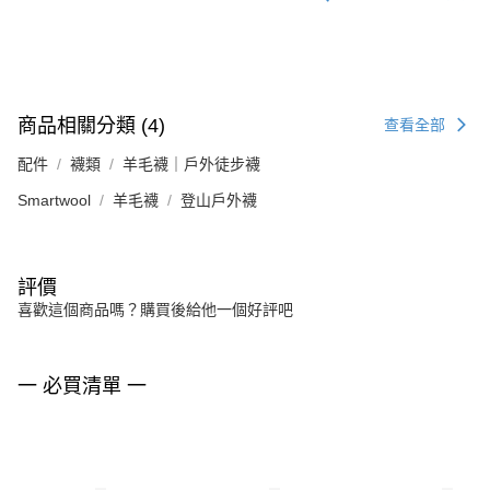
商品相關分類 (4)
查看全部
配件
襪類
羊毛襪｜戶外徒步襪
Smartwool
羊毛襪
登山戶外襪
評價
喜歡這個商品嗎？購買後給他一個好評吧
一 必買清單 一