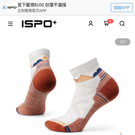
首下載領$100 好康不漏接
開啟APP
立刻使用官方APP
0
1
/
2