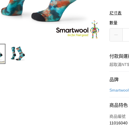
尺寸表
數量
付款與運
超取滿NT$
付款方式
品牌
信用卡一
Smartwool
LINE Pay
商品特色
Apple Pay
商品編號
悠遊付
11016040