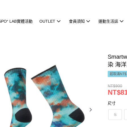
ISPO⁺ LAB實體活動
OUTLET
會員須知
運動生活誌
Smar
染 海
超取滿NT$
NT$900
NT$8
尺寸
S