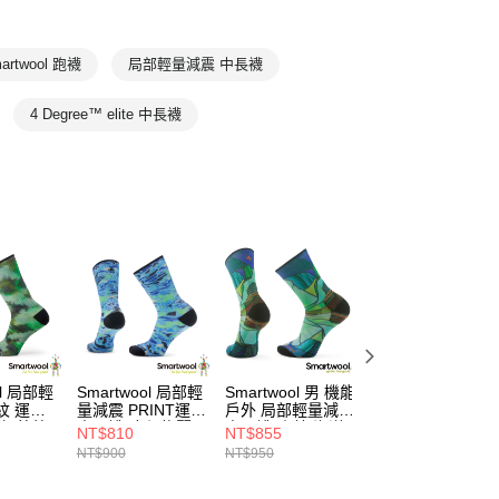
物專區
O潮流選物店
artwool 跑襪
局部輕量減震 中長襪
4 Degree™ elite 中長襪
ol 局部輕
Smartwool 局部輕
Smartwool 男 機能
Smartwool 女 機
紋 運動
量減震 PRINT運動
戶外 局部輕量減震
戶外 全輕量減震
染 苔蘚
中長襪-魔幻絢麗
中長襪-山鏡 海洋
條紋 中長襪 暮藍
NT$810
NT$855
NT$900
藍
藍
NT$900
NT$950
NT$1,000