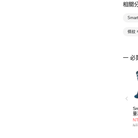
相關
Sma
條紋
一 必
S
量
中
NT
NT