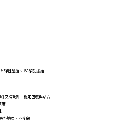
、2%彈性纖維、1%聚酯纖維
足弓與腳踝支撐設計，穩定包覆與貼合
適度
性
襪頭，提高舒適度、不咬腳