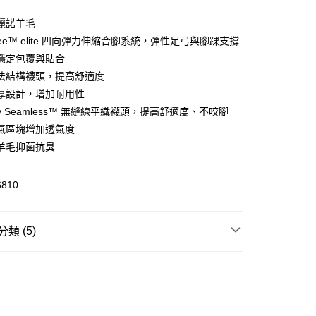
美麗諾羊毛
gree™ elite 四向彈力伸縮合腳系統，彈性足弓與腳踝支撐
(快速到店)
穩定包覆與貼合
00，滿NT$1,500(含以上)免運費
法結構襪頭，提高舒適度
厚設計，增加耐用性
ually Seamless™ 無縫線平織襪頭，提高舒適度、不咬腳
00，滿NT$1,500(含以上)免運費
氣區塊增加透氣度
羊毛抑菌抗臭
6810
類 (5)
類
跑襪｜運動襪
羊毛襪
跑襪/運動襪
全部商品