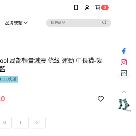
0
品牌總覽
twool 局部輕量減震 條紋 運動 中長襪-紮
洋藍
1,500免運
10
M
L
XL