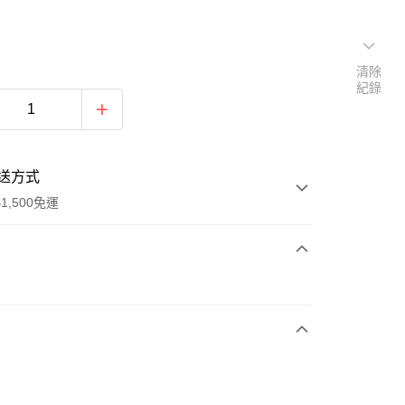
清除
紀錄
送方式
1,500免運
次付款