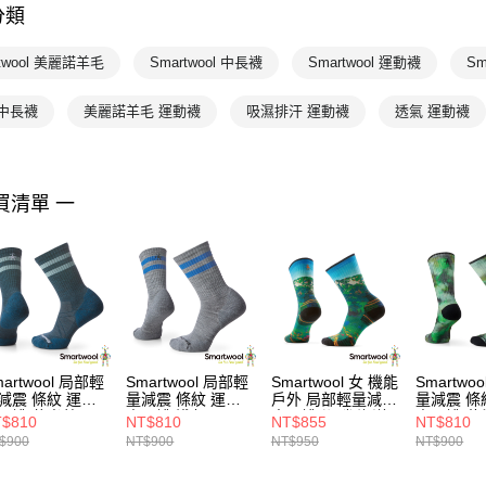
分類
💰千元好
⚫MIXP
rtwool 美麗諾羊毛
Smartwool 中長襪
Smartwool 運動襪
Sm
 中長襪
美麗諾羊毛 運動襪
吸濕排汗 運動襪
透氣 運動襪
買清單 一
martwool 局部輕
Smartwool 局部輕
Smartwool 女 機能
Smartwo
減震 條紋 運動
量減震 條紋 運動
戶外 局部輕量減震
量減震 條
長襪 暮光藍
中長襪 淺灰
中長襪-湖畔 海洋
中長襪-紮
$810
NT$810
NT$855
NT$810
藍
綠
$900
NT$900
NT$950
NT$900