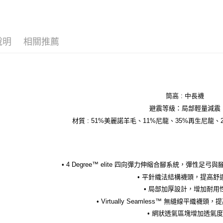
說明
相關推薦
筒高 : 中長襪
避震等級：局部輕量減震
材質 : 51%美麗諾羊毛、11%尼龍、35%再生尼龍
• 4 Degree™ elite 四向彈力伸縮合腳系統，彈性
• 平針織法結構襪頭，提高舒
• 局部加厚設計，增加耐用
• Virtually Seamless™ 無縫線平織
• 網狀透氣區塊增加透氣度