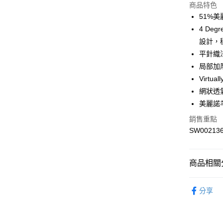
商品特色
51%
運送方式
4 De
7-11取貨
設計，
每筆NT$1
平針織
局部加
宅配-本島
Virt
每筆NT$1
網狀透
美麗諾
銷售重點
SW00213
商品相關分
配件
襪
分享
Smartwool
Smartwool