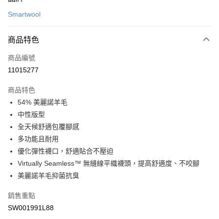
信用卡一次付款
Smartwool
LINE Pay
商品特色
Apple Pay
商品編號
悠遊付
11015277
運送方式
商品特色
7-11取貨(快速到店)
54% 美麗諾羊毛
每筆NT$100，滿NT$1,500(含以上)免運費
中性版型
全天候舒適包覆腳感
宅配-本島
多功能且耐用
每筆NT$100，滿NT$1,500(含以上)免運費
優化彈性襪口，舒適貼合不壓迫
Virtually Seamless™ 無縫線平織襪頭，提高舒適度、不咬腳
美麗諾羊毛抑菌抗臭
銷售重點
SW001991L88