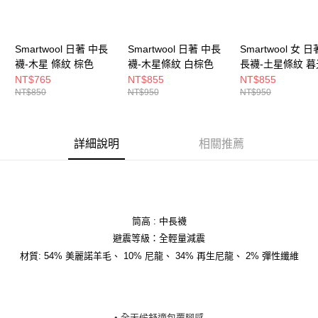
Smartwool 日著 中長
Smartwool 日著 中長
Smartwool 女 日
襪-木星 條紋 棕色
襪-木星條紋 白棕色
長襪-土星條紋 
NT$765
NT$855
NT$855
NT$850
NT$950
NT$950
詳細說明
相關推薦
筒高 : 中長襪
避震等級：全輕量減震
材質: 54% 美麗諾羊毛、 10% 尼龍、 34% 再生尼龍、 2% 彈性纖維
• 全天候舒適包覆腳感