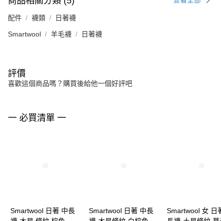
商品相關分類 (5)
查看全部
配件
襪類
日著襪
Smartwool
羊毛襪
日著襪
評價
喜歡這個商品嗎？購買後給他一個好評吧
一 必買清單 一
Smartwool 日著 中長
Smartwool 日著 中長
Smartwool 女 日
襪-木星 條紋 棕色
襪-木星條紋 白棕色
長襪-土星條紋 