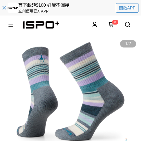
首下載領$100 好康不漏接
開啟APP
立刻使用官方APP
0
1
/
2