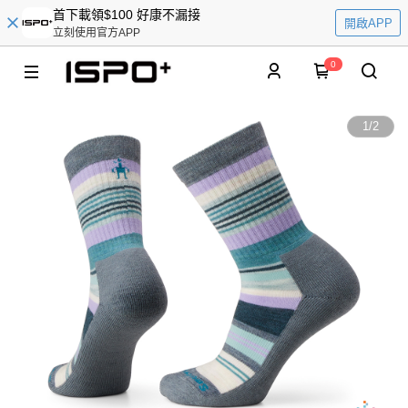
首下載領$100 好康不漏接
開啟APP
立刻使用官方APP
0
1
/
2