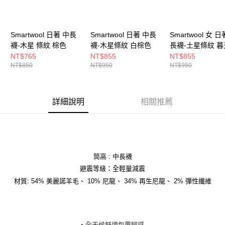
Smartwool 日著 中長
Smartwool 日著 中長
Smartwool 女 日
襪-木星 條紋 棕色
襪-木星條紋 白棕色
長襪-土星條紋 
NT$765
NT$855
NT$855
NT$850
NT$950
NT$950
詳細說明
相關推薦
筒高 : 中長襪
避震等級：全輕量減震
材質: 54% 美麗諾羊毛、 10% 尼龍、 34% 再生尼龍、 2% 彈性纖維
• 全天候舒適包覆腳感