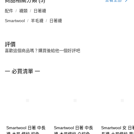
商品相關分類 (5)
查看全部
配件
襪類
日著襪
Smartwool
羊毛襪
日著襪
評價
喜歡這個商品嗎？購買後給他一個好評吧
一 必買清單 一
Smartwool 日著 中長
Smartwool 日著 中長
Smartwool 女 日
襪-木星 條紋 棕色
襪-木星條紋 白棕色
長襪-土星條紋 