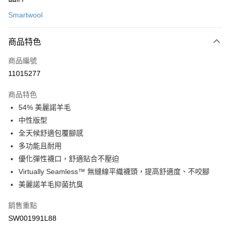
信用卡一次付款
Smartwool
LINE Pay
商品特色
Apple Pay
商品編號
悠遊付
11015277
運送方式
商品特色
7-11取貨(快速到店)
54% 美麗諾羊毛
每筆NT$100，滿NT$1,500(含以上)免運費
中性版型
全天候舒適包覆腳感
宅配-本島
多功能且耐用
每筆NT$100，滿NT$1,500(含以上)免運費
優化彈性襪口，舒適貼合不壓迫
Virtually Seamless™ 無縫線平織襪頭，提高舒適度、不咬腳
美麗諾羊毛抑菌抗臭
銷售重點
SW001991L88