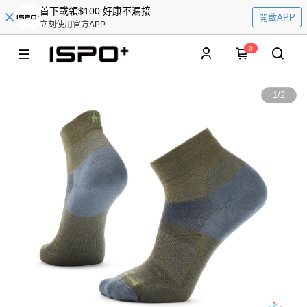
首下載領$100 好康不漏接
開啟APP
立刻使用官方APP
0
1
/
2