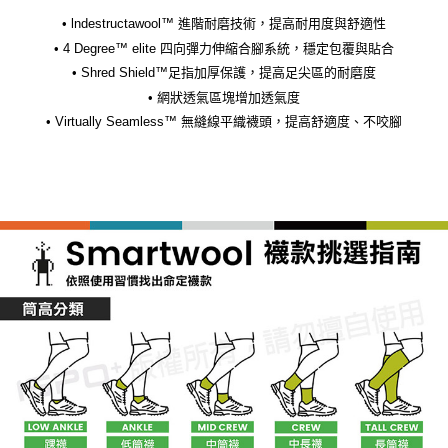
• lndestructawool™ 進階耐磨技術，提高耐用度與舒適性
• 4 Degree™ elite 四向彈力伸縮合腳系統，穩定包覆與貼合
• Shred Shield™足指加厚保護，提高足尖區的耐磨度
• 網狀透氣區塊增加透氣度
• Virtually Seamless™ 無縫線平織襪頭，提高舒適度、不咬腳