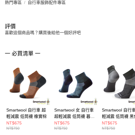
熱門專區
自行車服飾配件專區
評價
喜歡這個商品嗎？購買後給他一個好評吧
一 必買清單 一
Smartwool 自行車 超
Smartwool 女 自行車
Smartwool 自行
輕減震 低筒襪 橡實棕
超輕減震 低筒襪 暮光
輕減震 低筒襪 黑
藍
NT$675
NT$675
NT$675
NT$750
NT$750
NT$750