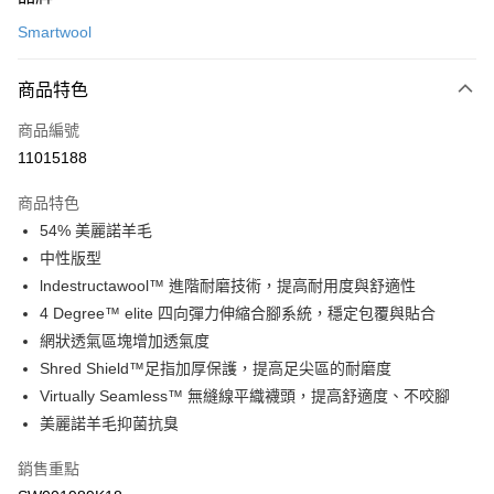
信用卡一次付款
Smartwool
LINE Pay
商品特色
Apple Pay
商品編號
悠遊付
11015188
運送方式
商品特色
7-11取貨(快速到店)
54% 美麗諾羊毛
每筆NT$100，滿NT$1,500(含以上)免運費
中性版型
lndestructawool™ 進階耐磨技術，提高耐用度與舒適性
宅配-本島
4 Degree™ elite 四向彈力伸縮合腳系統，穩定包覆與貼合
每筆NT$100，滿NT$1,500(含以上)免運費
網狀透氣區塊增加透氣度
Shred Shield™足指加厚保護，提高足尖區的耐磨度
Virtually Seamless™ 無縫線平織襪頭，提高舒適度、不咬腳
美麗諾羊毛抑菌抗臭
銷售重點