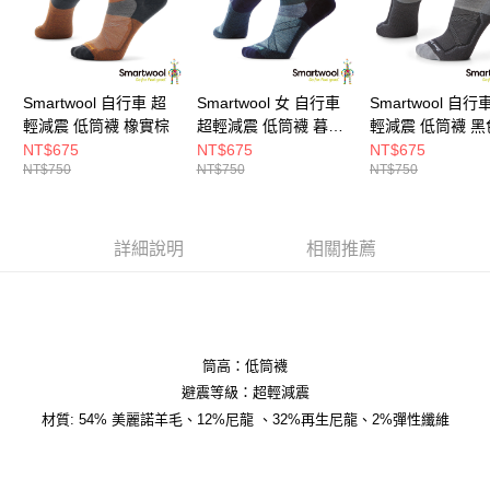
Smartwool 自行車 超
Smartwool 女 自行車
Smartwool 自行
輕減震 低筒襪 橡實棕
超輕減震 低筒襪 暮光
輕減震 低筒襪 黑
藍
NT$675
NT$675
NT$675
NT$750
NT$750
NT$750
詳細說明
相關推薦
筒高：低筒襪
避震等級：超輕減震
材質: 54% 美麗諾羊毛、12%尼龍 、32%再生尼龍、2%彈性纖維