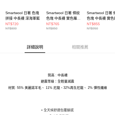
Smartwool 日著 色塊
Smartwool 日著 條紋
Smartwool 日著
拼接 中長襪 深海軍藍
色塊 中長襪 實色羅紋
色塊 中長襪 實色
藍
栗子棕
NT$720
NT$765
NT$855
NT$800
NT$850
NT$950
詳細說明
相關推薦
筒高 : 中長襪
避震等級：全輕量減震
材質: 55% 美麗諾羊毛、 11% 尼龍、32%再生尼龍、 2% 彈性纖維
• 全天候舒適包覆腳感