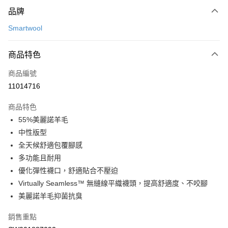
付款方式
品牌
信用卡一次付款
Smartwool
LINE Pay
商品特色
Apple Pay
商品編號
悠遊付
11014716
運送方式
商品特色
7-11取貨(快速到店)
55%美麗諾羊毛
每筆NT$100，滿NT$1,500(含以上)免運費
中性版型
全天候舒適包覆腳感
宅配-本島
多功能且耐用
每筆NT$100，滿NT$1,500(含以上)免運費
優化彈性襪口，舒適貼合不壓迫
Virtually Seamless™ 無縫線平織襪頭，提高舒適度、不咬腳
美麗諾羊毛抑菌抗臭
銷售重點