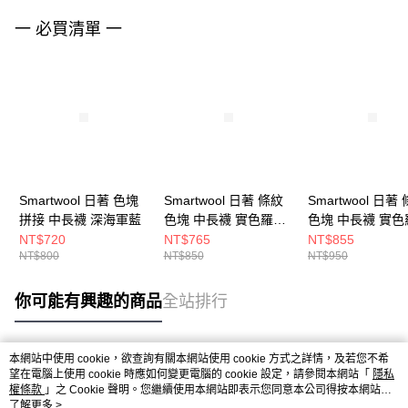
一 必買清單 一
Smartwool 日著 色塊
Smartwool 日著 條紋
Smartwool 日著
拼接 中長襪 深海軍藍
色塊 中長襪 實色羅紋
色塊 中長襪 實色
藍
栗子棕
NT$720
NT$765
NT$855
NT$800
NT$850
NT$950
你可能有興趣的商品
全站排行
本網站中使用 cookie，欲查詢有關本網站使用 cookie 方式之詳情，及若您不希
熱門標籤
望在電腦上使用 cookie 時應如何變更電腦的 cookie 設定，請參閱本網站「
隱私
權條款
」之 Cookie 聲明。您繼續使用本網站即表示您同意本公司得按本網站使
用條款之 Cookie 聲明使用 cookie。
了解更多 >