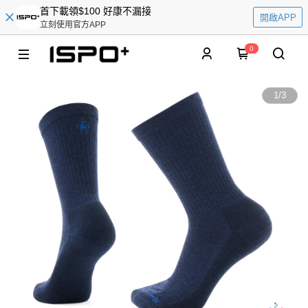
首下載領$100 好康不漏接
開啟APP
立刻使用官方APP
0
1
/
3