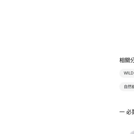
相關
WIL
自然
一 必