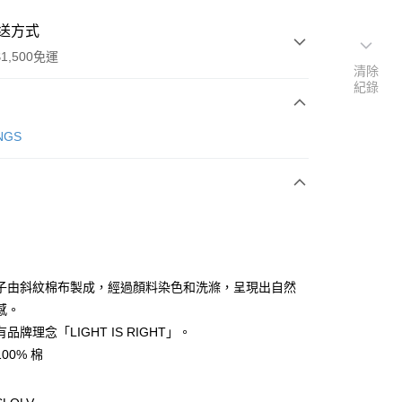
送方式
1,500免運
清除
紀錄
次付款
NGS
子由斜紋棉布製成，經過顏料染色和洗滌，呈現出自然
感。
(快速到店)
品牌理念「LIGHT IS RIGHT」。
00，滿NT$1,500(含以上)免運費
00% 棉