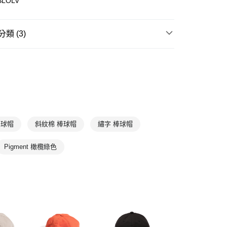
SLOLV
00，滿NT$1,500(含以上)免運費
類 (3)
NGS
配件
帽類頭套配件專區
鞋配件
棒球帽︱休閒帽
棒球帽
斜紋棉 棒球帽
繡字 棒球帽
Pigment 橄欖綠色