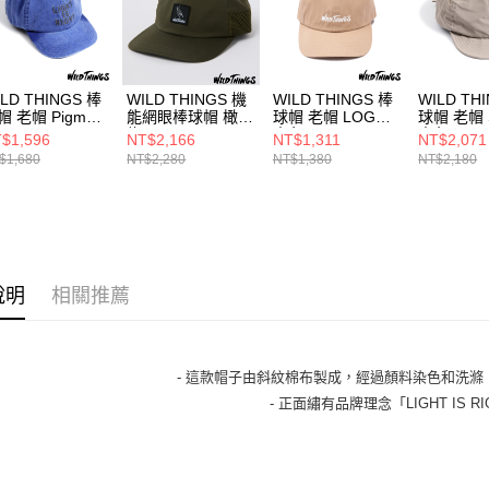
LD THINGS 棒
WILD THINGS 機
WILD THINGS 棒
WILD TH
帽 老帽 Pigment
能網眼棒球帽 橄欖
球帽 老帽 LOGO
球帽 老帽 S
綠
米色
米色
$1,596
NT$2,166
NT$1,311
NT$2,071
$1,680
NT$2,280
NT$1,380
NT$2,180
說明
相關推薦
- 這款帽子由斜紋棉布製成，經過顏料染色和洗滌
- 正面繡有品牌理念「LIGHT IS R