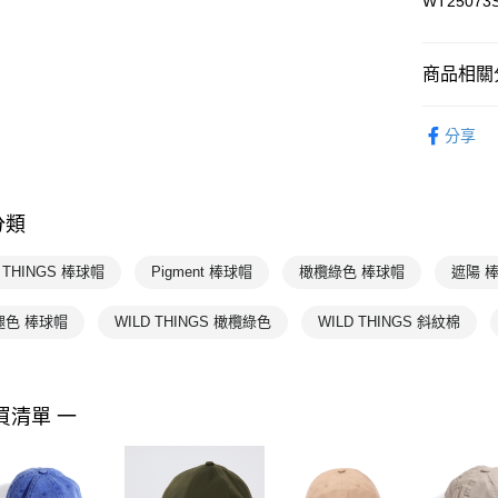
WT25073
每筆NT$1
商品相關分
WILD THI
分享
熱門專區
配件
帽
分類
D THINGS 棒球帽
Pigment 棒球帽
橄欖綠色 棒球帽
遮陽 
褪色 棒球帽
WILD THINGS 橄欖綠色
WILD THINGS 斜紋棉
買清單 一