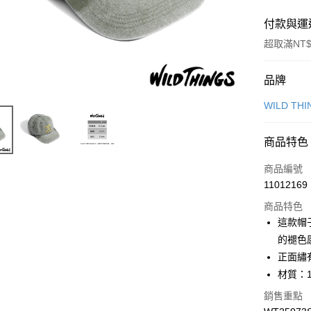
付款與運
超取滿NT$
付款方式
品牌
信用卡一
WILD THI
LINE Pay
商品特色
Apple Pay
商品編號
悠遊付
11012169
商品特色
這款帽
運送方式
的褪色
7-11取貨
正面繡有
每筆NT$1
材質：1
銷售重點
宅配-本島