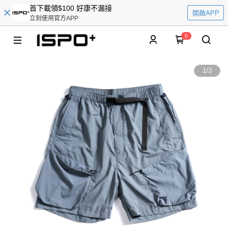
首下載領$100 好康不漏接
開啟APP
立刻使用官方APP
0
1
/
3