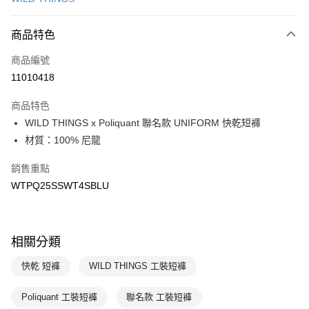
LINE Pay
商品特色
Apple Pay
商品編號
悠遊付
11010418
運送方式
商品特色
7-11取貨(快速到店)
WILD THINGS x Poliquant 聯名款 UNIFORM 快乾短褲
每筆NT$100，滿NT$1,500(含以上)免運費
材質：100% 尼龍
宅配-本島
銷售重點
每筆NT$100，滿NT$1,500(含以上)免運費
WTPQ25SSWT4SBLU
相關分類
快乾 短褲
WILD THINGS 工裝短褲
Poliquant 工裝短褲
聯名款 工裝短褲