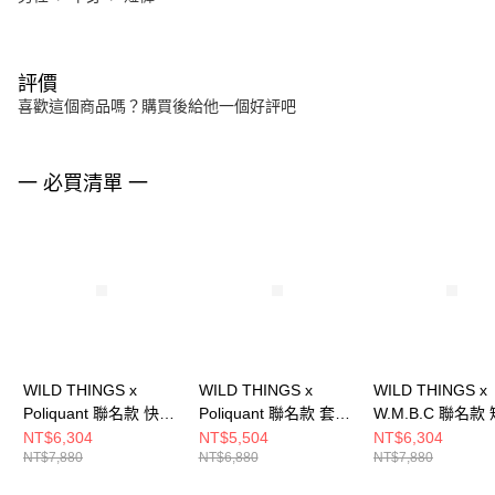
評價
喜歡這個商品嗎？購買後給他一個好評吧
一 必買清單 一
WILD THINGS x
WILD THINGS x
WILD THINGS x
Poliquant 聯名款 快乾
Poliquant 聯名款 套頭
W.M.B.C 聯名款
長褲 PMC TRACK 風
衫 UNIFORM 風暴藍
工裝短褲 TACTIC
NT$6,304
NT$5,504
NT$6,304
NT$7,880
NT$6,880
NT$7,880
暴藍
CARGO 迷彩