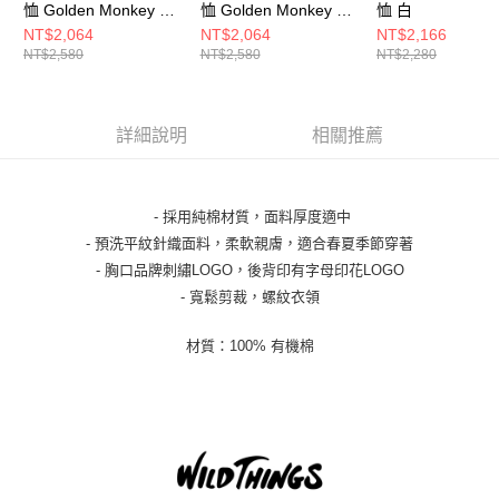
恤 Golden Monkey 印
恤 Golden Monkey 印
恤 白
花 Logo 淡綠
花短TEE 淡綠
NT$2,064
NT$2,064
NT$2,166
NT$2,580
NT$2,580
NT$2,280
詳細說明
相關推薦
- 採用純棉材質，面料厚度適中
- 預洗平紋針織面料，柔軟親膚，適合春夏季節穿著
- 胸口品牌刺繡LOGO，後背印有字母印花LOGO
- 寬鬆剪裁，螺紋衣領
材質：100% 有機棉