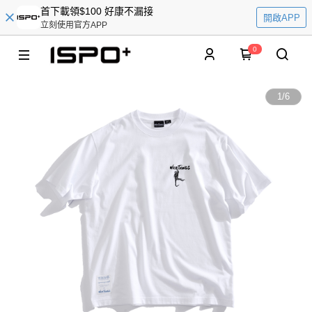
首下載領$100 好康不漏接
開啟APP
立刻使用官方APP
0
1
/
6