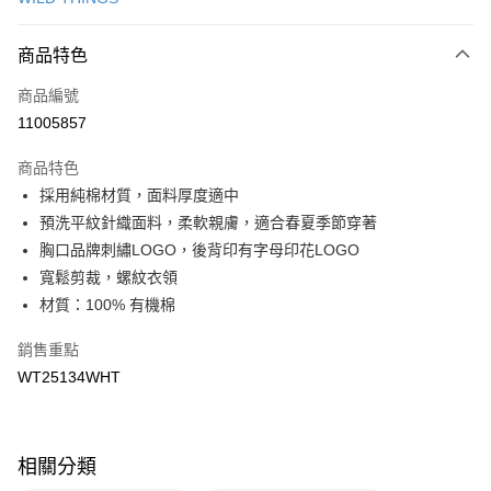
LINE Pay
商品特色
Apple Pay
商品編號
悠遊付
11005857
運送方式
商品特色
7-11取貨(快速到店)
採用純棉材質，面料厚度適中
每筆NT$100，滿NT$1,500(含以上)免運費
預洗平紋針織面料，柔軟親膚，適合春夏季節穿著
胸口品牌刺繡LOGO，後背印有字母印花LOGO
宅配-本島
寬鬆剪裁，螺紋衣領
每筆NT$100，滿NT$1,500(含以上)免運費
材質：100% 有機棉
銷售重點
WT25134WHT
相關分類