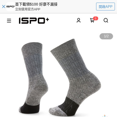
首下載領$100 好康不漏接
開啟APP
立刻使用官方APP
0
1
/
2