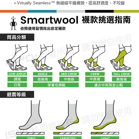
• Virtually Seamless™ 無縫線平織襪頭，提高舒適度、不咬腳