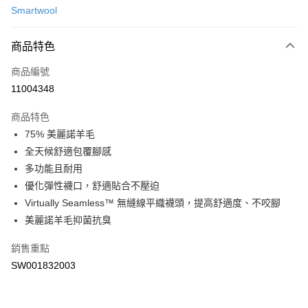
Smartwool
LINE Pay
商品特色
Apple Pay
商品編號
悠遊付
11004348
運送方式
商品特色
7-11取貨(快速到店)
75% 美麗諾羊毛
每筆NT$100，滿NT$1,500(含以上)免運費
全天候舒適包覆腳感
多功能且耐用
宅配-本島
優化彈性襪口，舒適貼合不壓迫
每筆NT$100，滿NT$1,500(含以上)免運費
Virtually Seamless™ 無縫線平織襪頭，提高舒適度、不咬腳
美麗諾羊毛抑菌抗臭
銷售重點
SW001832003