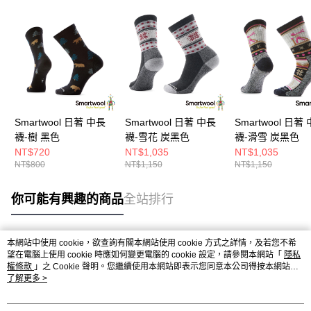
Smartwool 日著 中長
Smartwool 日著 中長
Smartwool 日著
襪-樹 黑色
襪-雪花 炭黑色
襪-滑雪 炭黑色
NT$720
NT$1,035
NT$1,035
NT$800
NT$1,150
NT$1,150
你可能有興趣的商品
全站排行
本網站中使用 cookie，欲查詢有關本網站使用 cookie 方式之詳情，及若您不希
熱門標籤
望在電腦上使用 cookie 時應如何變更電腦的 cookie 設定，請參閱本網站「
隱私
權條款
」之 Cookie 聲明。您繼續使用本網站即表示您同意本公司得按本網站使
用條款之 Cookie 聲明使用 cookie。
了解更多 >