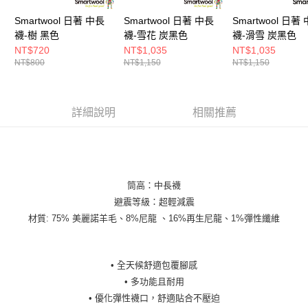
Smartwool 日著 中長
Smartwool 日著 中長
Smartwool 日著
襪-樹 黑色
襪-雪花 炭黑色
襪-滑雪 炭黑色
NT$720
NT$1,035
NT$1,035
NT$800
NT$1,150
NT$1,150
詳細說明
相關推薦
筒高：中長襪
避震等級：超輕減震
材質: 75% 美麗諾羊毛、8%尼龍 、16%再生尼龍、1%彈性纖維
• 全天候舒適包覆腳感
• 多功能且耐用
• 優化彈性襪口，舒適貼合不壓迫