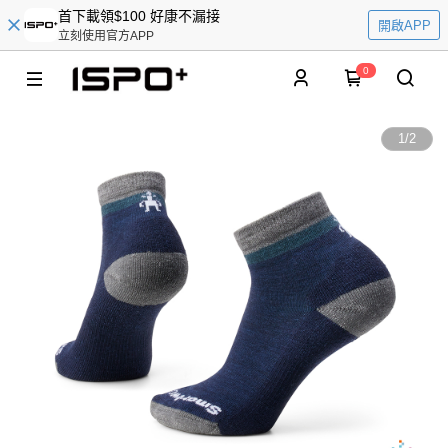
首下載領$100 好康不漏接
開啟APP
立刻使用官方APP
0
1
/
2