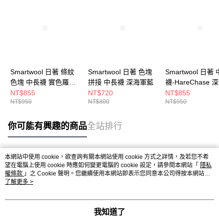
Smartwool 日著 條紋
Smartwool 日著 色塊
Smartwool 日著
色塊 中長襪 實色羅紋
拼接 中長襪 深海軍藍
襪-HareChase 
深海軍藍
藍
NT$855
NT$720
NT$855
NT$950
NT$800
NT$950
你可能有興趣的商品
全站排行
本網站中使用 cookie，欲查詢有關本網站使用 cookie 方式之詳情，及若您不希
熱門標籤
望在電腦上使用 cookie 時應如何變更電腦的 cookie 設定，請參閱本網站「
隱私
權條款
」之 Cookie 聲明。您繼續使用本網站即表示您同意本公司得按本網站使
用條款之 Cookie 聲明使用 cookie。
了解更多 >
我知道了