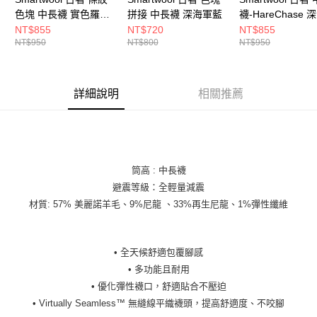
色塊 中長襪 實色羅紋
拼接 中長襪 深海軍藍
襪-HareChase 
深海軍藍
藍
NT$855
NT$720
NT$855
NT$950
NT$800
NT$950
詳細說明
相關推薦
筒高 : 中長襪
避震等級：全輕量減震
材質: 57% 美麗諾羊毛、9%尼龍 、33%再生尼龍、1%彈性纖維
• 全天候舒適包覆腳感
• 多功能且耐用
• 優化彈性襪口，舒適貼合不壓迫
• Virtually Seamless™ 無縫線平織襪頭，提高舒適度、不咬腳