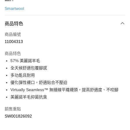
信用卡一次付款
Smartwool
LINE Pay
商品特色
Apple Pay
商品編號
悠遊付
11004313
運送方式
商品特色
7-11取貨(快速到店)
57% 美麗諾羊毛
每筆NT$100，滿NT$1,500(含以上)免運費
全天候舒適包覆腳感
多功能且耐用
宅配-本島
優化彈性襪口，舒適貼合不壓迫
每筆NT$100，滿NT$1,500(含以上)免運費
Virtually Seamless™ 無縫線平織襪頭，提高舒適度、不咬腳
美麗諾羊毛抑菌抗臭
銷售重點
SW001826092