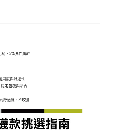
生尼龍、3%彈性纖維
，提高耐用度與舒適性
系統，穩定包覆與貼合
襪頭，提高舒適度、不咬腳