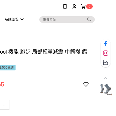
0
品牌總覽
twool 機能 跑步 局部輕量減震 中筒襪 錫
1,500免運
65
L