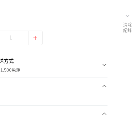
清除
紀錄
送方式
1,500免運
次付款