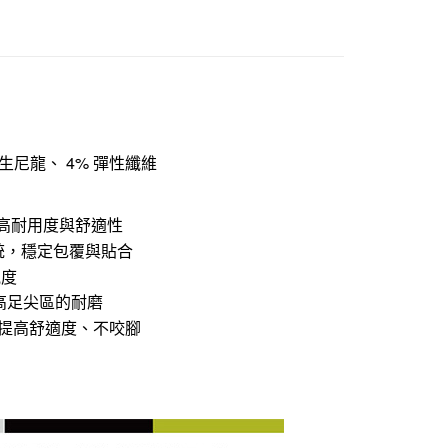
再生尼龍、 4% 彈性纖維
術，提高耐用度與舒適性
合腳系統，穩定包覆與貼合
氣度
，提高足尖區的耐磨
織襪頭，提高舒適度、不咬腳