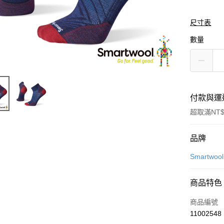
尺寸表
數量
付款與運
超取滿NT$
付款方式
品牌
信用卡一
Smartwool
LINE Pay
商品特色
Apple Pay
商品編號
悠遊付
11002548