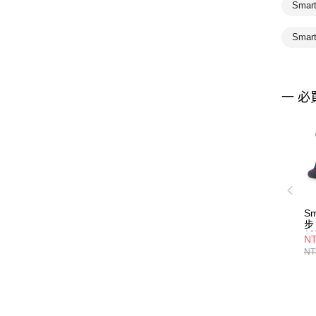
Sma
Smar
一 必
Sm
步
低
NT
NT