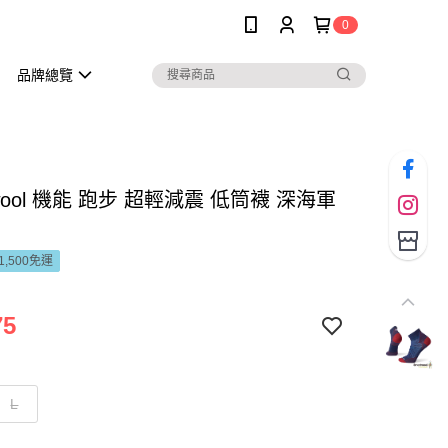
0
品牌總覽
twool 機能 跑步 超輕減震 低筒襪 深海軍
1,500免運
75
L