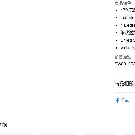
商品特色
47%
運送方式
lnde
7-11取貨
4 De
每筆NT$1
網狀透
Shre
宅配-本島
Virt
每筆NT$1
銷售重點
SW00165
商品相關分
配件
襪
分享
專業運動
熱門專區
分類
Smartwool