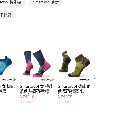
全部商品
rtwool 機能襪
Smartwool 跑步
汗 跑襪
ol 女 機能
Smartwool 女 機能
Smartwool 機能 跑
Smartwool 機能 
減震 踝
跑步 局部輕量減震
步 超輕減震 低筒
外 全輕量 減震 低
中長襪 深海軍藍
襪 軍風橄綠
筒襪 深海軍藍
NT$810
NT$675
NT$765
NT$900
NT$750
NT$850