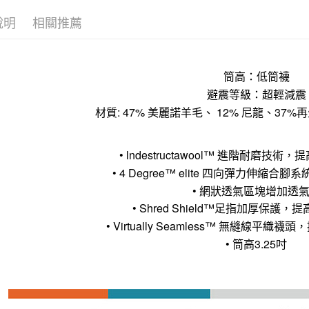
說明
相關推薦
筒高：低筒襪
避震等級：超輕減震
材質: 47% 美麗諾羊毛、 12% 尼龍、37%
• lndestructawool™ 進階耐磨技
• 4 Degree™ elite 四向彈力伸縮
• 網狀透氣區塊增加透
• Shred Shield™足指加厚保護
• Virtually Seamless™ 無縫線平
• 筒高3.25吋