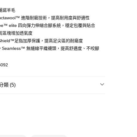
美麗諾羊毛
structawool™ 進階耐磨技術，提高耐用度與舒適性
(快速到店)
gree™ elite 四向彈力伸縮合腳系統，穩定包覆與貼合
00，滿NT$1,500(含以上)免運費
氣區塊增加透氣度
d Shield™足指加厚保護，提高足尖區的耐磨度
ually Seamless™ 無縫線平織襪頭，提高舒適度、不咬腳
00，滿NT$1,500(含以上)免運費
3092
類 (5)
類
跑襪｜運動襪
跑步
跑步穿戴配件
跑步運動裝備專區
羊毛襪
跑襪/運動襪