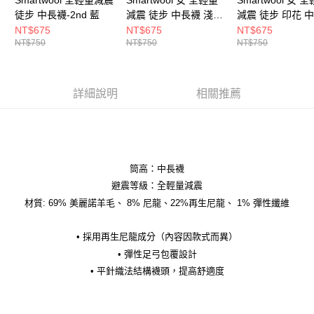
徒步 中長襪-2nd 藍
減震 徒步 中長襪 淺水
減震 徒步 印花 
綠
粉霧紫
NT$675
NT$675
NT$675
NT$750
NT$750
NT$750
詳細說明
相關推薦
筒高：中長襪
避震等級：全輕量減震
材質: 69% 美麗諾羊毛、 8% 尼龍、22%再生尼龍、 1% 彈性纖維
• 採用再生尼龍成分（內容因款式而異）
• 彈性足弓包覆設計
• 平針織法結構襪頭，提高舒適度