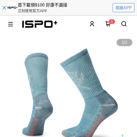
首下載領$100 好康不漏接
開啟APP
立刻使用官方APP
0
1
/
2