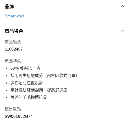
付款方式
品牌
信用卡一次付款
Smartwool
LINE Pay
商品特色
Apple Pay
商品編號
悠遊付
11002467
運送方式
商品特色
7-11取貨(快速到店)
69% 美麗諾羊毛
每筆NT$100，滿NT$1,500(含以上)免運費
採用再生尼龍成分（內容因款式而異）
彈性足弓包覆設計
宅配-本島
平針織法結構襪頭，提高舒適度
每筆NT$100，滿NT$1,500(含以上)免運費
美麗諾羊毛抑菌抗臭
銷售重點
SW001632G74