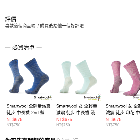
評價
喜歡這個商品嗎？購買後給他一個好評吧
一 必買清單 一
Smartwool 全輕量減震
Smartwool 女 全輕量
Smartwool 女 
徒步 中長襪-2nd 藍
減震 徒步 中長襪 淺水
減震 徒步 印花 
綠
粉霧紫
NT$675
NT$675
NT$675
NT$750
NT$750
NT$750