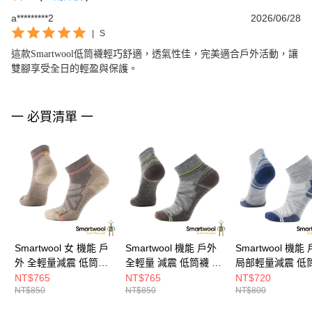
a*********2
2026/06/28
|
S
這款Smartwool低筒襪輕巧舒適，透氣性佳，完美適合戶外活動，讓
雙腳享受全日的輕盈與保護。
一 必買清單 一
Smartwool 女 機能 戶
Smartwool 機能 戶外
Smartwool 機能
外 全輕量減震 低筒襪
全輕量 減震 低筒襪 淡
局部輕量減震 低
灰褐
灰
淺灰
NT$765
NT$765
NT$720
NT$850
NT$850
NT$800