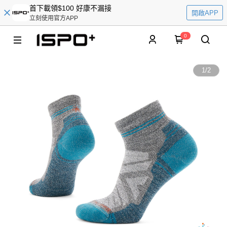
首下載領$100 好康不漏接
開啟APP
立刻使用官方APP
0
1
/
2