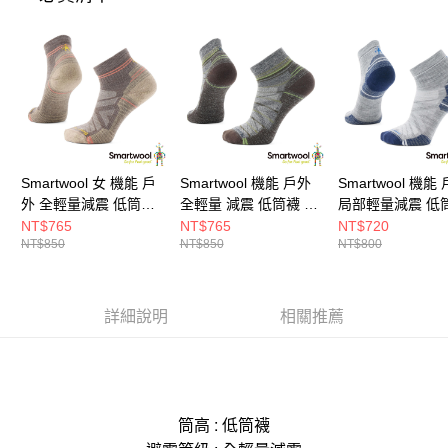
Smartwool 女 機能 戶
Smartwool 機能 戶外
Smartwool 機能
外 全輕量減震 低筒襪
全輕量 減震 低筒襪 淡
局部輕量減震 低
灰褐
灰
淺灰
NT$765
NT$765
NT$720
NT$850
NT$850
NT$800
詳細說明
相關推薦
筒高 : 低筒襪