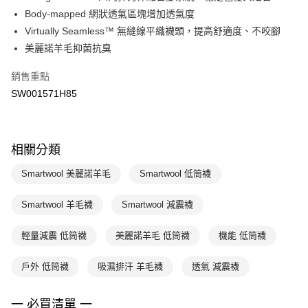
每筆NT$100，滿NT$1,500(含以上)免運費
Body-mapped 網狀透氣區塊增加透氣度
Virtually Seamless™ 無縫線平織襪頭，提高舒適度、不咬腳
美麗諾羊毛抑菌抗臭
銷售重點
SW001571H85
相關分類
Smartwool 美麗諾羊毛
Smartwool 低筒襪
Smartwool 羊毛襪
Smartwool 減震襪
輕量減震 低筒襪
美麗諾羊毛 低筒襪
機能 低筒襪
戶外 低筒襪
吸濕排汗 羊毛襪
透氣 減震襪
一 必買清單 一