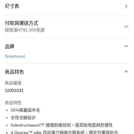
尺寸表
付款與運送方式
超取滿NT$1,500免運
付款方式
品牌
信用卡一次付款
Smartwool
LINE Pay
商品特色
Apple Pay
商品編號
悠遊付
11001031
運送方式
商品特色
7-11取貨(快速到店)
55%美麗諾羊毛
每筆NT$100，滿NT$1,500(含以上)免運費
女性合腳設計
lndestructawool™ 進階耐磨技術，提高耐用度與舒適性
宅配-本島
4 Degree™ elite 四向彈力伸縮合腳系統，穩定包覆與貼合