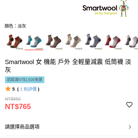
顏色：淡灰
Smartwool 女 機能 戶外 全輕量減震 低筒襪 淡
灰
超取滿NT$1,500免運
5
(
1
則評價
)
NT$850
NT$765
請選擇商品選項