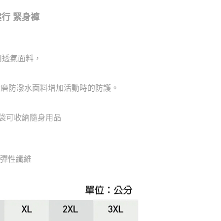
 健行 緊身褲
用透氣面料，
耐磨防潑水面料增加活動時的防護。
袋可收納隨身用品
 彈性纖維