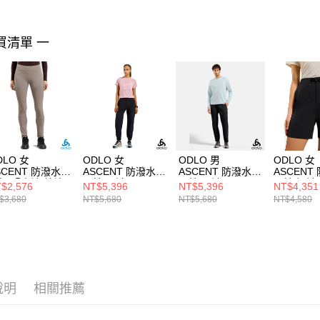
買清單 一
DLO 女
ODLO 女
ODLO 男
ODLO 女
SCENT 防潑水
ASCENT 防潑水
ASCENT 防潑水
ASCENT
行 緊身褲 餘燼
彈性 長褲 黑
彈性 長褲 黑
彈性 短褲
$2,576
NT$5,396
NT$5,396
NT$4,351
$3,680
NT$5,680
NT$5,680
NT$4,580
說明
相關推薦