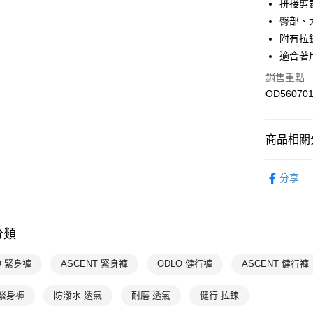
拼接剪
運送方式
臀部、
7-11取貨
附有拉
每筆NT$1
適合著
銷售重點
宅配-本島
OD560701
每筆NT$1
商品相關分
女性
下
分享
專業運動
💥OUTLE
分類
熱門專區
ODLO
O 緊身褲
ASCENT 緊身褲
ODLO 健行褲
ASCENT 健行褲
ODLO
 緊身褲
防潑水 透氣
耐磨 透氣
健行 拉鍊
ODLO