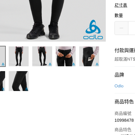
尺寸表
數量
付款與運
超取滿NT$
付款方式
品牌
信用卡一
Odlo
LINE Pay
商品特色
Apple Pay
商品編號
悠遊付
10998478
商品特色