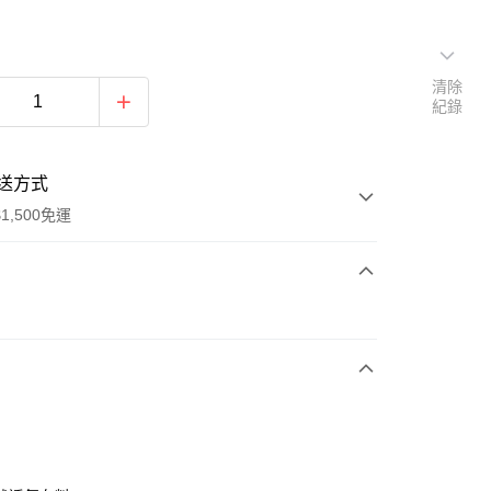
清除
紀錄
送方式
1,500免運
次付款