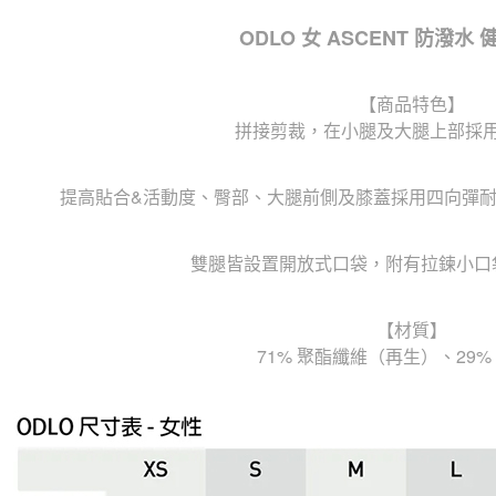
ODLO 女 ASCENT 防潑水
【商品特色】
拼接剪裁，在小腿及大腿上部採
提高貼合&活動度、臀部、大腿前側及膝蓋採用四向彈
雙腿皆設置開放式口袋，附有拉鍊小口
【材質】
71% 聚酯纖維（再生）、29%