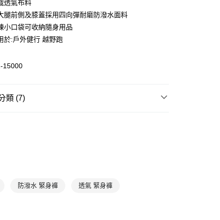
裁透氣布料
大腿前側及膝蓋採用四向彈耐磨防潑水面料
(快速到店)
鍊小口袋可收納隨身用品
00，滿NT$1,500(含以上)免運費
用於:戶外健行 越野跑
-15000
00，滿NT$1,500(含以上)免運費
類 (7)
身
長褲
登山健行
機能服飾
T
7折
雨季城市防水專區
機能休閒服飾
防潑水 緊身褲
透氣 緊身褲
網路活動款
全部商品