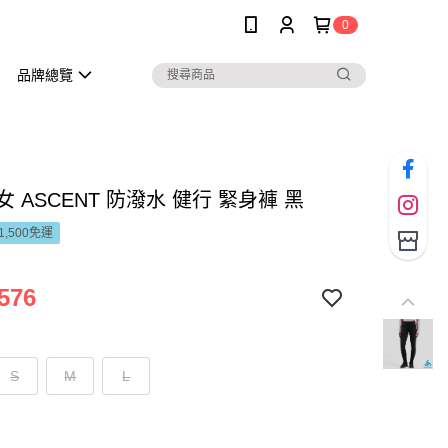
0
品牌總覽
 女 ASCENT 防潑水 健行 緊身褲 黑
1,500免運
576
S
M
L