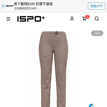
首下載領$100 好康不漏接
開啟APP
立刻使用官方APP
0
1
/
3