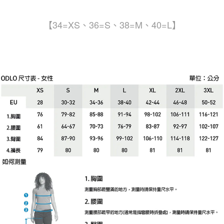
【34=XS、36=S、38=M、40=L】