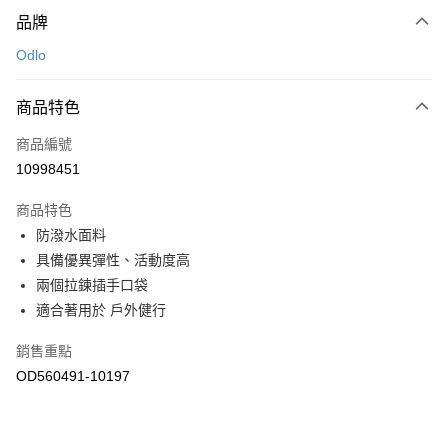
付款方式
品牌
信用卡一次付款
Odlo
LINE Pay
商品特色
Apple Pay
商品編號
悠遊付
10998451
運送方式
商品特色
7-11取貨(快速到店)
防潑水面料
每筆NT$100，滿NT$1,500(含以上)免運費
具備優異彈性、活動度高
兩個拉鍊插手口袋
宅配-本島
適合著用於 戶外健行
每筆NT$100，滿NT$1,500(含以上)免運費
銷售重點
OD560491-10197