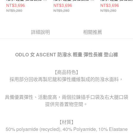
山褲 餘燼灰
山褲 黑
山褲 黑
NT$3,696
NT$3,696
NT$3,696
NT$5,280
NT$5,280
NT$5,280
詳細說明
相關推薦
ODLO 女 ASCENT 防潑水 輕量 彈性長褲 登山褲
【商品特色】
採用部分回收再製尼龍和彈性纖維製成的防潑水面料，
具備優異彈性、活動度高，兩個拉鍊插手口袋及右大腿口袋
提供完善置物空間。
【材質】
50% polyamide (recycled), 40% Polyamide, 10% Elastane