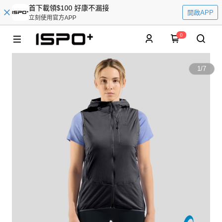
首下載領$100 好康不漏接
開啟APP
立刻使用官方APP
0
1
/
7