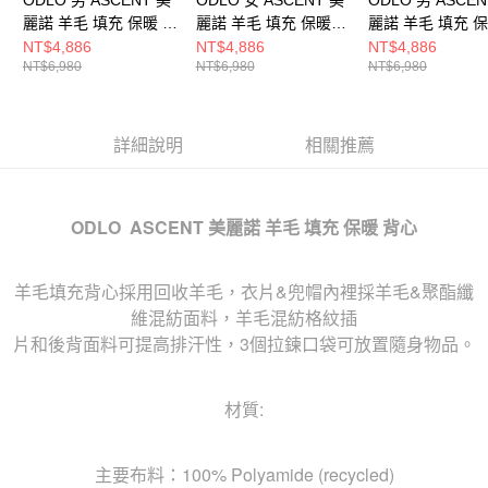
麗諾 羊毛 填充 保暖 背
麗諾 羊毛 填充 保暖背
麗諾 羊毛 填充 保
心 黑
心 軟糖棕
心 軟糖棕
NT$4,886
NT$4,886
NT$4,886
NT$6,980
NT$6,980
NT$6,980
詳細說明
相關推薦
ODLO ASCENT 美麗諾 羊毛 填充 保暖 背心
羊毛填充背心採用回收羊毛，衣片&兜帽內裡採羊毛&聚酯纖
維混紡面料，羊毛混紡格紋插
片和後背面料可提高排汗性，3個拉鍊口袋可放置隨身物品。
材質:
主要布料：100% Polyamide (recycled)