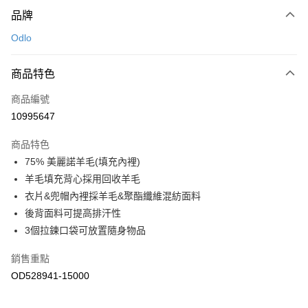
付款方式
品牌
信用卡一次付款
Odlo
LINE Pay
商品特色
Apple Pay
商品編號
悠遊付
10995647
運送方式
商品特色
7-11取貨(快速到店)
75% 美麗諾羊毛(填充內裡)
每筆NT$100，滿NT$1,500(含以上)免運費
羊毛填充背心採用回收羊毛
衣片&兜帽內裡採羊毛&聚酯纖維混紡面料
宅配-本島
後背面料可提高排汗性
每筆NT$100，滿NT$1,500(含以上)免運費
3個拉鍊口袋可放置隨身物品
銷售重點
OD528941-15000