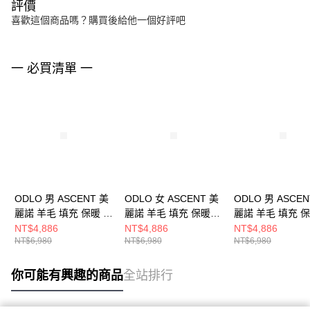
評價
喜歡這個商品嗎？購買後給他一個好評吧
一 必買清單 一
ODLO 男 ASCENT 美
ODLO 女 ASCENT 美
ODLO 男 ASCEN
麗諾 羊毛 填充 保暖 背
麗諾 羊毛 填充 保暖背
麗諾 羊毛 填充 保
心 黑
心 軟糖棕
心 軟糖棕
NT$4,886
NT$4,886
NT$4,886
NT$6,980
NT$6,980
NT$6,980
你可能有興趣的商品
全站排行