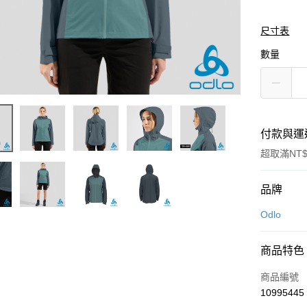
尺寸表
數量
付款與運
超取滿NT$
付款方式
品牌
信用卡一
Odlo
LINE Pay
商品特色
Apple Pay
商品編號
悠遊付
10995445