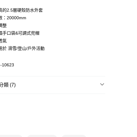
高的2.5層硬殼防水外套
：20000mm
(快速到店)
調整
00，滿NT$1,500(含以上)免運費
插手口袋&可調式兜帽
透氣
用於 滑雪/登山/戶外活動
00，滿NT$1,500(含以上)免運費
-10623
類 (7)
套
防水外套
登山健行
機能外套
T
5折｜6折
雨季城市防水專區