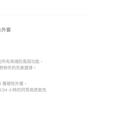
防水外套
所期望的所有高端防風雨功能，
野條件的完美選擇。
5 層硬殼外層，
方米/24 小時的同等高透氣性