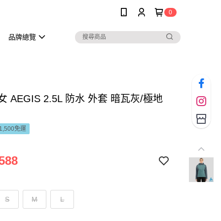
0
品牌總覽
女 AEGIS 2.5L 防水 外套 暗瓦灰/極地
1,500免運
588
S
M
L