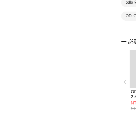
odlo
ODL
一 必
O
2
瓦
NT
NT