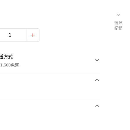
清除
紀錄
送方式
1,500免運
次付款