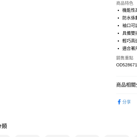
商品特色
機能性
運送方式
防水係數
7-11取貨
袖口可
每筆NT$1
具備雙
輕巧高
宅配-本島
適合著
每筆NT$1
銷售重點
OD528671
商品相關分
女性
外
分享
專業運動
💥OUTLE
分類
熱門專區