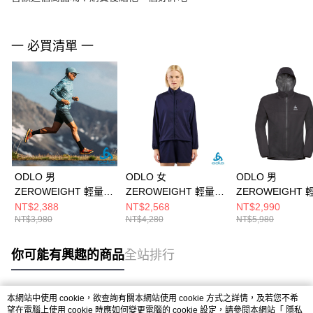
一 必買清單 一
ODLO 男
ODLO 女
ODLO 男
ZEROWEIGHT 輕量
ZEROWEIGHT 輕量
ZEROWEIGHT 
防風 外套 印花 極地綠
跑步 防潑水 防風外套
防水外套 黑/黑
NT$2,388
NT$2,568
NT$2,990
NT$3,980
NT$4,280
NT$5,980
日蝕藍
你可能有興趣的商品
全站排行
本網站中使用 cookie，欲查詢有關本網站使用 cookie 方式之詳情，及若您不希
熱門標籤
望在電腦上使用 cookie 時應如何變更電腦的 cookie 設定，請參閱本網站「
隱私