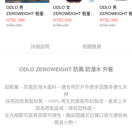
ODLO 男
ODLO 女
ODLO 男
ZEROWEIGHT 輕量
ZEROWEIGHT 輕量
ZEROWEIGHT 
防風 外套 印花 極地綠
跑步 防潑水 防風外套
防水外套 黑/黑
NT$2,388
NT$2,568
NT$2,990
NT$3,980
NT$4,280
NT$5,980
日蝕藍
詳細說明
相關推薦
ODLO ZEROWEIGHT 防風 防潑水 外套
超輕量、防風防潑水面料，適合用於戶外跑步因應多變化天
候
採用回收再製材質，100% 再生抗撕裂布料製成，後背上半
部為透氣區域，降低悶熱感。
反光細節可提高夜間可視性，胸前隱藏式拉鍊口袋方便收納
隨身小物。