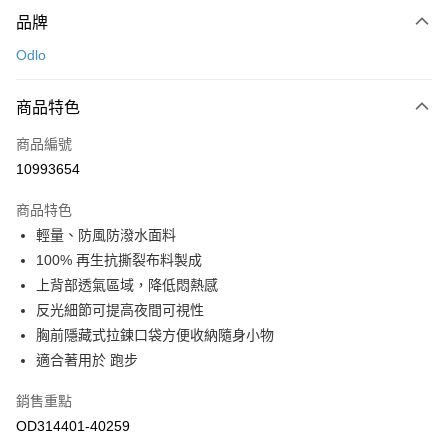
付款方式
品牌
信用卡一次付款
Odlo
LINE Pay
商品特色
Apple Pay
商品編號
悠遊付
10993654
運送方式
商品特色
7-11取貨(快速到店)
輕量、防風防潑水面料
每筆NT$100，滿NT$1,500(含以上)免運費
100% 再生抗撕裂布料製成
上背部透氣區域，降低悶熱感
宅配-本島
反光細節可提高夜間可視性
每筆NT$100，滿NT$1,500(含以上)免運費
胸前隱藏式拉鍊口袋方便收納隨身小物
適合著用於 跑步
銷售重點
OD314401-40259