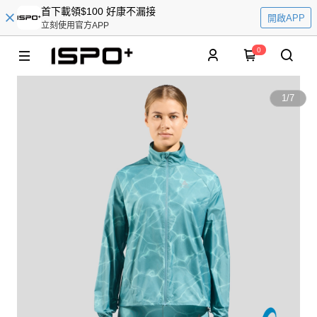
首下載領$100 好康不漏接
開啟APP
立刻使用官方APP
0
1
/
7