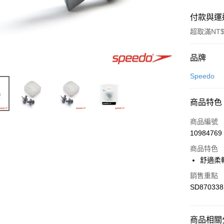
付款與運
超取滿NT$
付款方式
品牌
信用卡一
Speedo
LINE Pay
商品特色
Apple Pay
商品編號
悠遊付
10984769
商品特色
舒適柔
運送方式
銷售重點
7-11取貨
SD870338
每筆NT$1
宅配-本島
商品相關分