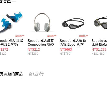
買清單 一
peedo 成人 耳塞
Speedo 成人鼻夾
Speedo 成人運動
Speedo
oFUSE 灰/藍
Competition 灰/藍
泳鏡 Edge 黑/灰
泳鏡 Biofu
光 灰黑/深
$272
NT$212
NT$663
NT$1,258
$320
NT$250
NT$780
NT$1,480
有興趣的商品
全站排行