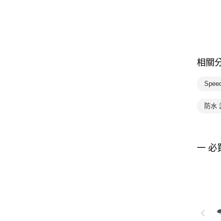
相關
Spe
防水
一 必