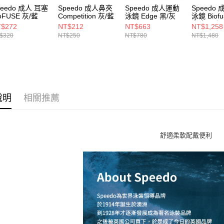
peedo 成人 耳塞
Speedo 成人鼻夾
Speedo 成人運動
Speedo
oFUSE 灰/藍
Competition 灰/藍
泳鏡 Edge 黑/灰
泳鏡 Biofu
光 灰黑/深
$272
NT$212
NT$663
NT$1,258
$320
NT$250
NT$780
NT$1,480
說明
相關推薦
舒適柔軟配戴便利