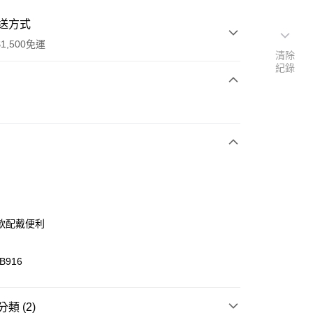
送方式
1,500免運
清除
紀錄
次付款
軟配戴便利
(快速到店)
B916
00，滿NT$1,500(含以上)免運費
類 (2)