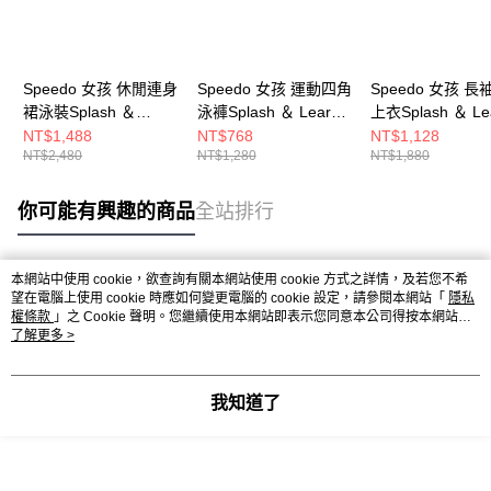
Speedo 女孩 休閒連身
Speedo 女孩 運動四角
Speedo 女孩 
裙泳裝Splash ＆
泳褲Splash ＆ Learn
上衣Splash ＆ Le
Learn 藍/粉
粉
粉/藍
NT$1,488
NT$768
NT$1,128
NT$2,480
NT$1,280
NT$1,880
你可能有興趣的商品
全站排行
本網站中使用 cookie，欲查詢有關本網站使用 cookie 方式之詳情，及若您不希
熱門標籤
望在電腦上使用 cookie 時應如何變更電腦的 cookie 設定，請參閱本網站「
隱私
權條款
」之 Cookie 聲明。您繼續使用本網站即表示您同意本公司得按本網站使
用條款之 Cookie 聲明使用 cookie。
了解更多 >
我知道了