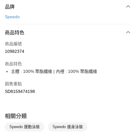
付款方式
品牌
信用卡一次付款
Speedo
LINE Pay
商品特色
Apple Pay
商品編號
悠遊付
10982374
運送方式
商品特色
7-11取貨(快速到店)
主體 : 100% 聚酯纖維 | 內裡 : 100% 聚酯纖維
每筆NT$100，滿NT$1,500(含以上)免運費
銷售重點
宅配-本島
SD8159474198
每筆NT$100，滿NT$1,500(含以上)免運費
相關分類
Speedo 運動泳裝
Speedo 連身泳裝