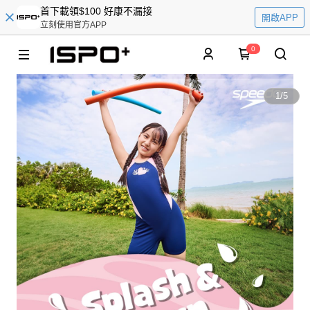
首下載領$100 好康不漏接
開啟APP
立刻使用官方APP
0
1
/
5