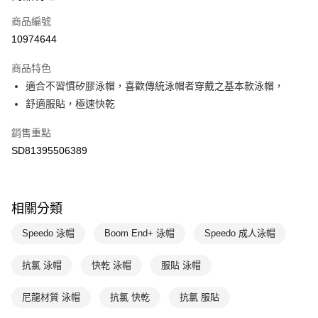
商品編號
悠遊付
10974644
運送方式
商品特色
7-11取貨(快速到店)
適合不習慣矽膠泳帽，喜歡傳統泳帽者穿戴之基本款泳帽，
每筆NT$100，滿NT$1,500(含以上)免運費
舒適服貼，極速快乾
宅配-本島
銷售重點
每筆NT$100，滿NT$1,500(含以上)免運費
SD81395506389
相關分類
Speedo 泳帽
Boom End+ 泳帽
Speedo 成人泳帽
抗氯 泳帽
快乾 泳帽
服貼 泳帽
尼龍材質 泳帽
抗氯 快乾
抗氯 服貼