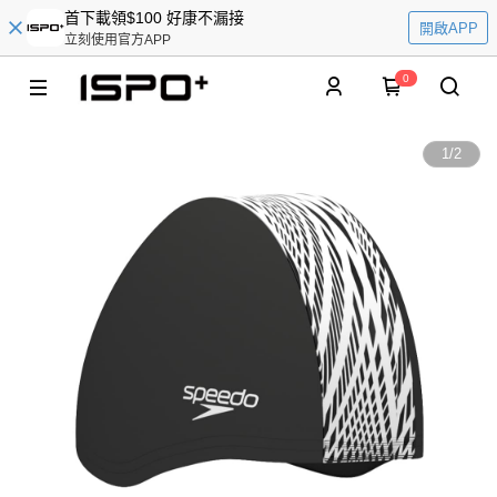
首下載領$100 好康不漏接
開啟APP
立刻使用官方APP
0
1
/
2