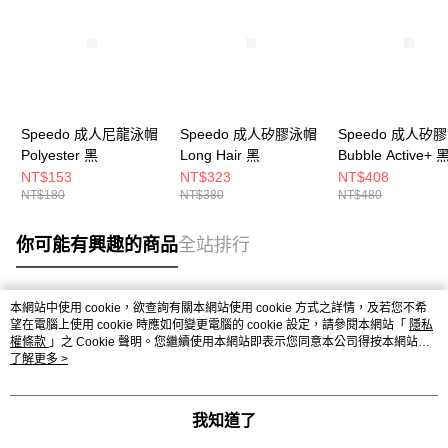
Speedo 成人尼龍泳帽
Speedo 成人矽膠泳帽
Speedo 成人矽
Polyester 黑
Long Hair 黑
Bubble Active+ 
NT$153
NT$323
NT$408
NT$180
NT$380
NT$480
你可能有興趣的商品
全站排行
本網站中使用 cookie，欲查詢有關本網站使用 cookie 方式之詳情，及若您不希
熱門標籤
望在電腦上使用 cookie 時應如何變更電腦的 cookie 設定，請參閱本網站「
隱私
權條款
」之 Cookie 聲明。您繼續使用本網站即表示您同意本公司得按本網站使
用條款之 Cookie 聲明使用 cookie。
了解更多 >
我知道了