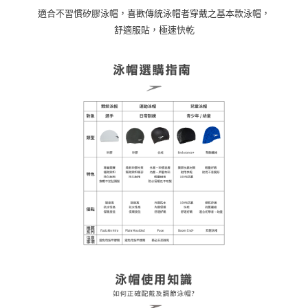
適合不習慣矽膠泳帽，喜歡傳統泳帽者穿戴之基本款泳帽，
舒適服貼，極速快乾