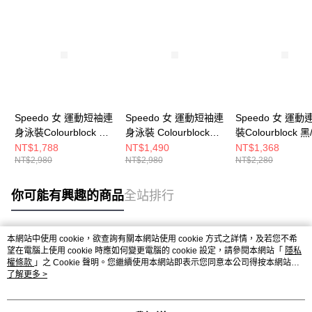
Speedo 女 運動短袖連
Speedo 女 運動短袖連
Speedo 女 運
身泳裝Colourblock 黑/
身泳裝 Colourblock
裝Colourblock 黑
藍/紫
黑/粉紫/綠
橘/藍
NT$1,788
NT$1,490
NT$1,368
NT$2,980
NT$2,980
NT$2,280
你可能有興趣的商品
全站排行
本網站中使用 cookie，欲查詢有關本網站使用 cookie 方式之詳情，及若您不希
熱門標籤
望在電腦上使用 cookie 時應如何變更電腦的 cookie 設定，請參閱本網站「
隱私
權條款
」之 Cookie 聲明。您繼續使用本網站即表示您同意本公司得按本網站使
用條款之 Cookie 聲明使用 cookie。
了解更多 >