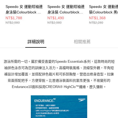
Speedo 女 運動短袖連
Speedo 女 運動短袖連
Speedo 女 運
身泳裝Colourblock 黑/
身泳裝 Colourblock
裝Colourblock 黑
藍/紫
黑/粉紫/綠
橘/藍
NT$1,788
NT$1,490
NT$1,368
NT$2,980
NT$2,980
NT$2,280
詳細說明
相關推薦
游泳所需的一切。屬於備受喜愛的Speedo Essentials系列，這款時尚的短
袖拼色泳衣可為您的訓練注入活力。高檔時裝風格、流線型外觀，平角短
褲設計增加覆面，並搭配拼色裁片和可拆卸胸墊，營造出修身造型。拉鍊
背面搭配把手，方便穿脫。比普通泳裝面料抗氯性更強，不易變形的
Endurance10面料採用CREORA® HighClo™纖維，歷久彌新。