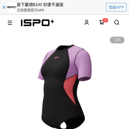
首下載領$100 好康不漏接
開啟APP
立刻使用官方APP
0
1
/
5