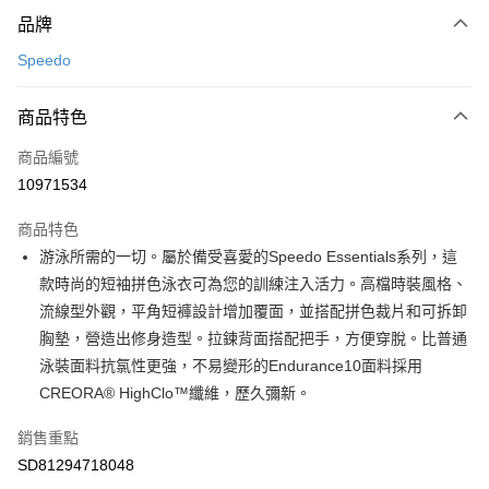
付款方式
品牌
信用卡一次付款
Speedo
LINE Pay
商品特色
Apple Pay
商品編號
悠遊付
10971534
運送方式
商品特色
7-11取貨(快速到店)
游泳所需的一切。屬於備受喜愛的Speedo Essentials系列，這
每筆NT$100，滿NT$1,500(含以上)免運費
款時尚的短袖拼色泳衣可為您的訓練注入活力。高檔時裝風格、
流線型外觀，平角短褲設計增加覆面，並搭配拼色裁片和可拆卸
宅配-本島
胸墊，營造出修身造型。拉鍊背面搭配把手，方便穿脫。比普通
每筆NT$100，滿NT$1,500(含以上)免運費
泳裝面料抗氯性更強，不易變形的Endurance10面料採用
CREORA® HighClo™纖維，歷久彌新。
銷售重點
SD81294718048