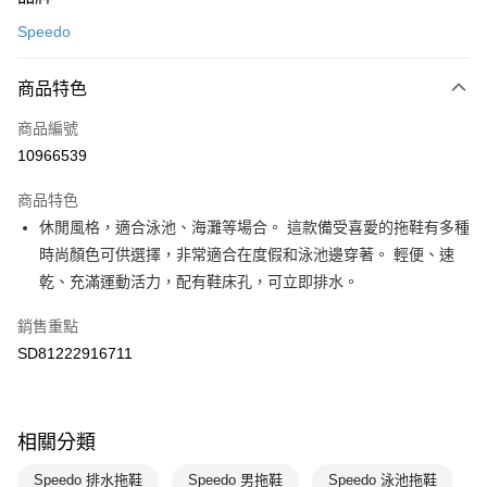
信用卡一次付款
Speedo
LINE Pay
商品特色
Apple Pay
商品編號
悠遊付
10966539
運送方式
商品特色
7-11取貨(快速到店)
休閒風格，適合泳池、海灘等場合。 這款備受喜愛的拖鞋有多種
每筆NT$100，滿NT$1,500(含以上)免運費
時尚顏色可供選擇，非常適合在度假和泳池邊穿著。 輕便、速
乾、充滿運動活力，配有鞋床孔，可立即排水。
宅配-本島
每筆NT$100，滿NT$1,500(含以上)免運費
銷售重點
SD81222916711
相關分類
Speedo 排水拖鞋
Speedo 男拖鞋
Speedo 泳池拖鞋