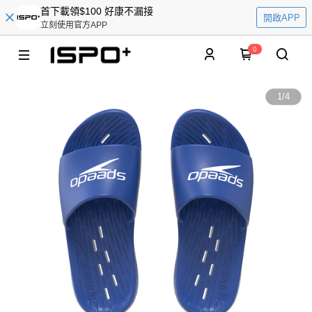
首下載領$100 好康不漏接
開啟APP
立刻使用官方APP
0
1
/
4