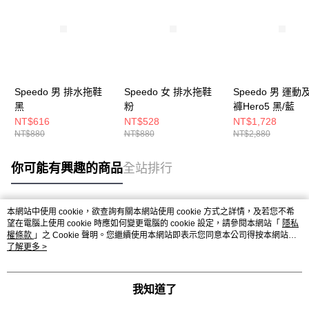
Speedo 男 排水拖鞋
Speedo 女 排水拖鞋
Speedo 男 運
黑
粉
褲Hero5 黑/藍
NT$616
NT$528
NT$1,728
NT$880
NT$880
NT$2,880
你可能有興趣的商品
全站排行
本網站中使用 cookie，欲查詢有關本網站使用 cookie 方式之詳情，及若您不希
熱門標籤
望在電腦上使用 cookie 時應如何變更電腦的 cookie 設定，請參閱本網站「
隱私
權條款
」之 Cookie 聲明。您繼續使用本網站即表示您同意本公司得按本網站使
用條款之 Cookie 聲明使用 cookie。
了解更多 >
我知道了