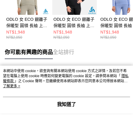
ODLO 女 ECO 銀離子
ODLO 女 ECO 銀離子
ODLO 女 ECO 
保暖型 圓領 長袖 上衣
保暖型 圓領 長袖 上衣
保暖型 圓領 長袖
瑪瑙灰
黑
藍鷺
NT$1,948
NT$1,948
NT$1,948
NT$2,050
NT$2,050
NT$2,050
你可能有興趣的商品
全站排行
本網站中使用 cookie，欲查詢有關本網站使用 cookie 方式之詳情，及若您不希
熱門標籤
望在電腦上使用 cookie 時應如何變更電腦的 cookie 設定，請參閱本網站「
隱私
權條款
」之 Cookie 聲明。您繼續使用本網站即表示您同意本公司得按本網站使
用條款之 Cookie 聲明使用 cookie。
了解更多 >
我知道了