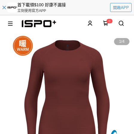
首下載領$100 好康不漏接
開啟APP
立刻使用官方APP
0
1
/
4