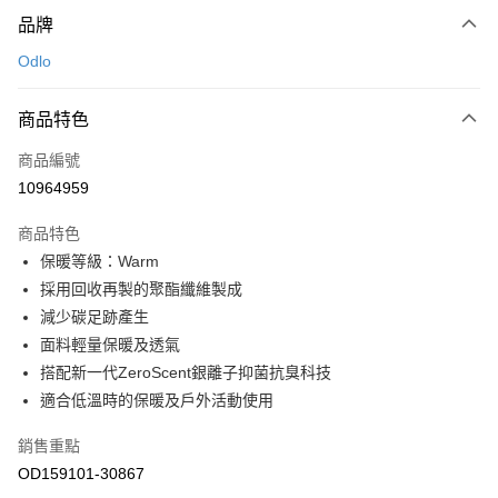
付款方式
品牌
信用卡一次付款
Odlo
LINE Pay
商品特色
Apple Pay
商品編號
悠遊付
10964959
運送方式
商品特色
7-11取貨(快速到店)
保暖等級：Warm
每筆NT$100，滿NT$1,500(含以上)免運費
採用回收再製的聚酯纖維製成
減少碳足跡產生
宅配-本島
面料輕量保暖及透氣
每筆NT$100，滿NT$1,500(含以上)免運費
搭配新一代ZeroScent銀離子抑菌抗臭科技
適合低溫時的保暖及戶外活動使用
銷售重點
OD159101-30867