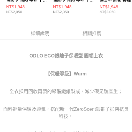
保暖型 圓領 長袖 上衣
保暖型 圓領 長袖 上衣
保暖型 圓領 長袖
瑪瑙灰
黑
藍鷺
NT$1,948
NT$1,948
NT$1,948
NT$2,050
NT$2,050
NT$2,050
詳細說明
相關推薦
ODLO ECO銀離子保暖型 圓領上衣
【保暖等級】
Warm
全衣採用回收再製的聚酯纖維製成，減少碳足跡產生；
面料輕量保暖及透氣，搭配新一代ZeroScent銀離子抑菌抗臭
科技，