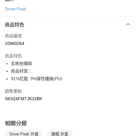
信用卡一次付款
Snow Peak
LINE Pay
商品特色
Apple Pay
商品編號
悠遊付
10960264
運送方式
商品特色
7-11取貨(快速到店)
玄彬拍攝款
每筆NT$100，滿NT$1,500(含以上)免運費
商品材質：
91%尼龍, 9%彈性纖維(PU)
宅配-本島
每筆NT$100，滿NT$1,500(含以上)免運費
銷售重點
SKS24FMTJK32BK
相關分類
Snow Peak 外套
連帽 外套