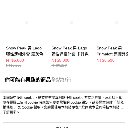
Snow Peak 男 Lago
Snow Peak 男 Lago
Snow Peak 男
彈性連帽外套 霧灰色
彈性連帽外套 卡其色
Primaloft 連帽外
NT$5,000
NT$5,000
NT$6,590
NT$6,250
NT$6,250
你可能有興趣的商品
全站排行
本網站中使用 cookie，欲查詢有關本網站使用 cookie 方式之詳情，及若您不希
熱門標籤
望在電腦上使用 cookie 時應如何變更電腦的 cookie 設定，請參閱本網站「
隱私
權條款
」之 Cookie 聲明。您繼續使用本網站即表示您同意本公司得按本網站使
用條款之 Cookie 聲明使用 cookie。
了解更多 >